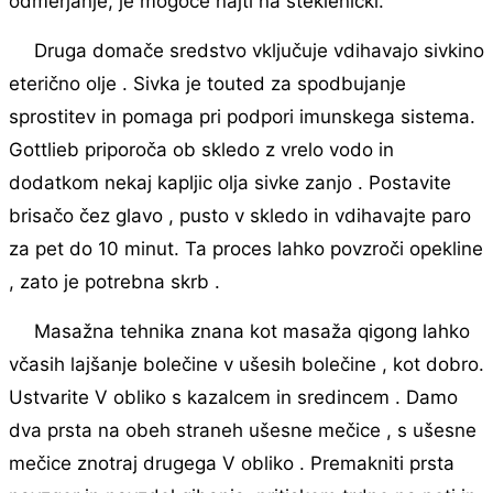
odmerjanje, je mogoče najti na steklenički.
Druga domače sredstvo vključuje vdihavajo sivkino
eterično olje . Sivka je touted za spodbujanje
sprostitev in pomaga pri podpori imunskega sistema.
Gottlieb priporoča ob skledo z vrelo vodo in
dodatkom nekaj kapljic olja sivke zanjo . Postavite
brisačo čez glavo , pusto v skledo in vdihavajte paro
za pet do 10 minut. Ta proces lahko povzroči opekline
, zato je potrebna skrb .
Masažna tehnika znana kot masaža qigong lahko
včasih lajšanje bolečine v ušesih bolečine , kot dobro.
Ustvarite V obliko s kazalcem in sredincem . Damo
dva prsta na obeh straneh ušesne mečice , s ušesne
mečice znotraj drugega V obliko . Premakniti prsta