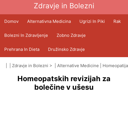
Zdravje in Bolezni
Domov
Alternativna Medicina
Ugrizi In Piki
Rak
Bolezni In Zdravljenje
Zobno Zdravje
Prehrana In Dieta
Družinsko Zdravje
Zdravstveni Sektor
Duševno Zdravje
| |
Zdravje in Bolezni
> |
Alternative Medicine
|
Homeopatija
Homeopatskih revizijah za
Javno Zdravje In Varnost
Operacije In Posegi
bolečine v ušesu