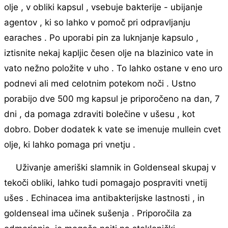
olje , v obliki kapsul , vsebuje bakterije - ubijanje
agentov , ki so lahko v pomoč pri odpravljanju
earaches . Po uporabi pin za luknjanje kapsulo ,
iztisnite nekaj kapljic česen olje na blazinico vate in
vato nežno položite v uho . To lahko ostane v eno uro
podnevi ali med celotnim potekom noči . Ustno
porabijo dve 500 mg kapsul je priporočeno na dan, 7
dni , da pomaga zdraviti bolečine v ušesu , kot
dobro. Dober dodatek k vate se imenuje mullein cvet
olje, ki lahko pomaga pri vnetju .
Uživanje ameriški slamnik in Goldenseal skupaj v
tekoči obliki, lahko tudi pomagajo pospraviti vnetij
ušes . Echinacea ima antibakterijske lastnosti , in
goldenseal ima učinek sušenja . Priporočila za