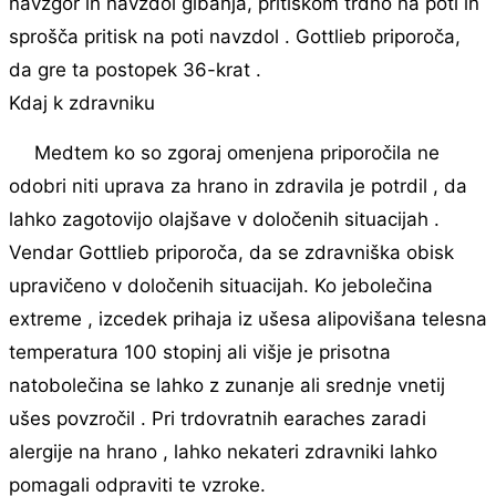
navzgor in navzdol gibanja, pritiskom trdno na poti in
sprošča pritisk na poti navzdol . Gottlieb priporoča,
da gre ta postopek 36-krat .
Kdaj k zdravniku
Medtem ko so zgoraj omenjena priporočila ne
odobri niti uprava za hrano in zdravila je potrdil , da
lahko zagotovijo olajšave v določenih situacijah .
Vendar Gottlieb priporoča, da se zdravniška obisk
upravičeno v določenih situacijah. Ko jebolečina
extreme , izcedek prihaja iz ušesa alipovišana telesna
temperatura 100 stopinj ali višje je prisotna
natobolečina se lahko z zunanje ali srednje vnetij
ušes povzročil . Pri trdovratnih earaches zaradi
alergije na hrano , lahko nekateri zdravniki lahko
pomagali odpraviti te vzroke.