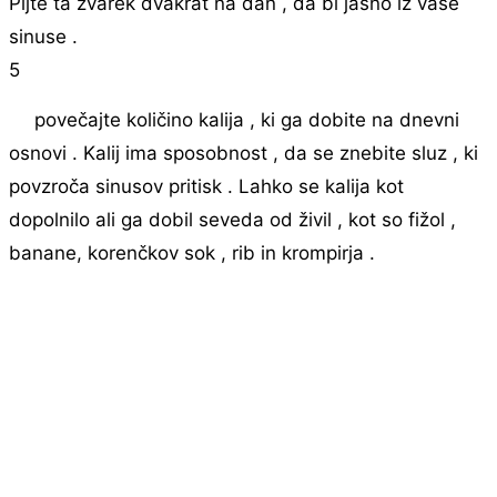
Pijte ta zvarek dvakrat na dan , da bi jasno iz vaše
sinuse .
5
povečajte količino kalija , ki ga dobite na dnevni
osnovi . Kalij ima sposobnost , da se znebite sluz , ki
povzroča sinusov pritisk . Lahko se kalija kot
dopolnilo ali ga dobil seveda od živil , kot so fižol ,
banane, korenčkov sok , rib in krompirja .