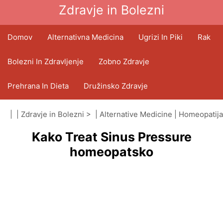
Zdravje in Bolezni
Domov
Alternativna Medicina
Ugrizi In Piki
Rak
Bolezni In Zdravljenje
Zobno Zdravje
Prehrana In Dieta
Družinsko Zdravje
Zdravstveni Sektor
Duševno Zdravje
| |
Zdravje in Bolezni
> |
Alternative Medicine
|
Homeopatija
Kako Treat Sinus Pressure
Javno Zdravje In Varnost
Operacije In Posegi
homeopatsko