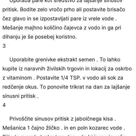
Uporaba pare kot sredstvo za lajšanje sinusov
pritisk. Bodite zelo vročo prho ali postavite brisačo
čez glavo in se izpostavljati pare iz vrele vode .
Mešanje majhno količino čajevca z vodo in ga pri
dihanju je še posebej koristno.
3
Uporabite grenivke ekstrakt semen . To lahko
kupite iz naravnih živilskih trgovin in lokacij za oskrbo
z vitaminom . Postavite 1/4 TSP. v vodo ali sok za
redčenje okus. To ponovite trikrat na dan za lajšanje
sinusni pritisk .
4
Privoščite sinusov pritisk z jabolčnega kisa .
Mešanica 1 čajno žličko . in en poln kozarec vode .