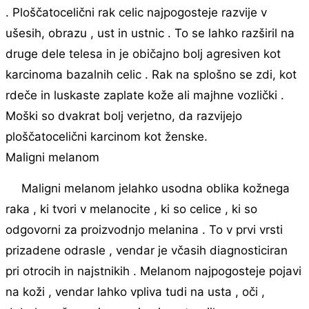
. Ploščatocelični rak celic najpogosteje razvije v
ušesih, obrazu , ust in ustnic . To se lahko razširil na
druge dele telesa in je običajno bolj agresiven kot
karcinoma bazalnih celic . Rak na splošno se zdi, kot
rdeče in luskaste zaplate kože ali majhne vozlički .
Moški so dvakrat bolj verjetno, da razvijejo
ploščatocelični karcinom kot ženske.
Maligni melanom
Maligni melanom jelahko usodna oblika kožnega
raka , ki tvori v melanocite , ki so celice , ki so
odgovorni za proizvodnjo melanina . To v prvi vrsti
prizadene odrasle , vendar je včasih diagnosticiran
pri otrocih in najstnikih . Melanom najpogosteje pojavi
na koži , vendar lahko vpliva tudi na usta , oči ,