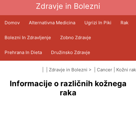
Zdravje in Bolezni
Domov
Alternativna Medicina
Ugrizi In Piki
Rak
Bolezni In Zdravljenje
Zobno Zdravje
Prehrana In Dieta
Družinsko Zdravje
Zdravstveni Sektor
Duševno Zdravje
| |
Zdravje in Bolezni
> |
Cancer
|
Kožni rak
Informacije o različnih kožnega
Javno Zdravje In Varnost
Operacije In Posegi
raka