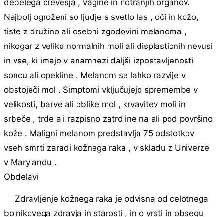
debelega črevesja , vagine in notranjih organov.
Najbolj ogroženi so ljudje s svetlo las , oči in kožo,
tiste z družino ali osebni zgodovini melanoma ,
nikogar z veliko normalnih moli ali displasticnih nevusi
in vse, ki imajo v anamnezi daljši izpostavljenosti
soncu ali opekline . Melanom se lahko razvije v
obstoječi mol . Simptomi vključujejo spremembe v
velikosti, barve ali oblike mol , krvavitev moli in
srbeče , trde ali razpisno zatrdline na ali pod površino
kože . Maligni melanom predstavlja 75 odstotkov
vseh smrti zaradi kožnega raka , v skladu z Univerze
v Marylandu .
Obdelavi
Zdravljenje kožnega raka je odvisna od celotnega
bolnikovega zdravja in starosti , in o vrsti in obsegu