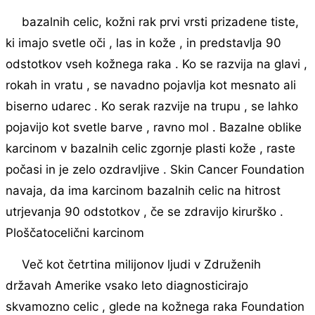
bazalnih celic, kožni rak prvi vrsti prizadene tiste,
ki imajo svetle oči , las in kože , in predstavlja 90
odstotkov vseh kožnega raka . Ko se razvija na glavi ,
rokah in vratu , se navadno pojavlja kot mesnato ali
biserno udarec . Ko serak razvije na trupu , se lahko
pojavijo kot svetle barve , ravno mol . Bazalne oblike
karcinom v bazalnih celic zgornje plasti kože , raste
počasi in je zelo ozdravljive . Skin Cancer Foundation
navaja, da ima karcinom bazalnih celic na hitrost
utrjevanja 90 odstotkov , če se zdravijo kirurško .
Ploščatocelični karcinom
Več kot četrtina milijonov ljudi v Združenih
državah Amerike vsako leto diagnosticirajo
skvamozno celic , glede na kožnega raka Foundation