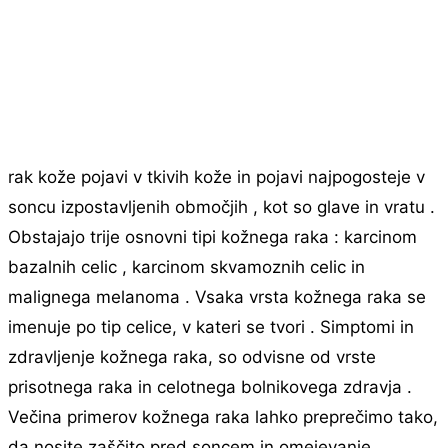
rak kože pojavi v tkivih kože in pojavi najpogosteje v
soncu izpostavljenih območjih , kot so glave in vratu .
Obstajajo trije osnovni tipi kožnega raka : karcinom
bazalnih celic , karcinom skvamoznih celic in
malignega melanoma . Vsaka vrsta kožnega raka se
imenuje po tip celice, v kateri se tvori . Simptomi in
zdravljenje kožnega raka, so odvisne od vrste
prisotnega raka in celotnega bolnikovega zdravja .
Večina primerov kožnega raka lahko preprečimo tako,
da nosite zaščito pred soncem in omejevanje