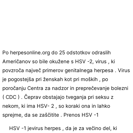
Po herpesonline.org do 25 odstotkov odraslih
Američanov so bile okužene s HSV -2, virus , ki
povzroča največ primerov genitalnega herpesa . Virus
je pogostejša pri ženskah kot pri moških , po
poročanju Centra za nadzor in preprečevanje bolezni
( CDC ) . Čeprav obstajajo tveganja pri seksu z
nekom, ki ima HSV- 2 , so koraki ona in lahko
sprejme, da se zaščitite . Prenos HSV -1
HSV -1 jevirus herpes , da je za večino del, ki