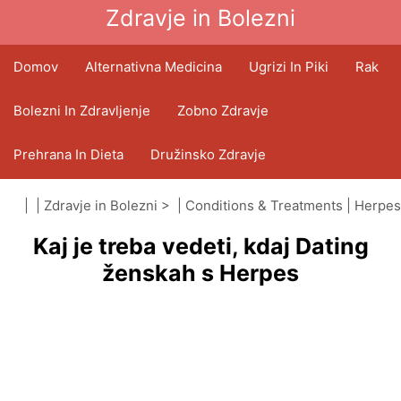
Zdravje in Bolezni
Domov
Alternativna Medicina
Ugrizi In Piki
Rak
Bolezni In Zdravljenje
Zobno Zdravje
Prehrana In Dieta
Družinsko Zdravje
Zdravstveni Sektor
Duševno Zdravje
| |
Zdravje in Bolezni
> |
Conditions & Treatments
|
Herpes
Kaj je treba vedeti, kdaj Dating
Javno Zdravje In Varnost
Operacije In Posegi
ženskah s Herpes