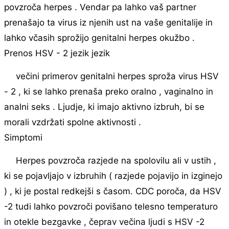
povzroča herpes . Vendar pa lahko vaš partner
prenašajo ta virus iz njenih ust na vaše genitalije in
lahko včasih sprožijo genitalni herpes okužbo .
Prenos HSV - 2 jezik jezik
večini primerov genitalni herpes sproža virus HSV
- 2 , ki se lahko prenaša preko oralno , vaginalno in
analni seks . Ljudje, ki imajo aktivno izbruh, bi se
morali vzdržati spolne aktivnosti .
Simptomi
Herpes povzroča razjede na spolovilu ali v ustih ,
ki se pojavljajo v izbruhih ( razjede pojavijo in izginejo
) , ki je postal redkejši s časom. CDC poroča, da HSV
-2 tudi lahko povzroči povišano telesno temperaturo
in otekle bezgavke , čeprav večina ljudi s HSV -2