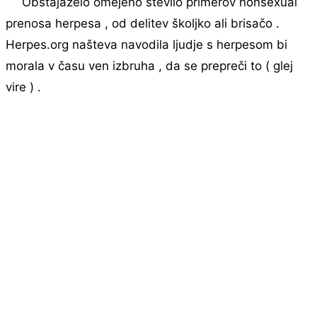
Obstajazelo omejeno število primerov nonsexual
prenosa herpesa , od delitev školjko ali brisačo .
Herpes.org našteva navodila ljudje s herpesom bi
morala v času ven izbruha , da se prepreči to ( glej
vire ) .