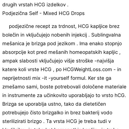
drugih vrstah HCG izdelkov .
Podjezična Self - Mixed HCG Drops
podjezične recept za trdnost, HCG kapljice brez
bolečin in vključujejo nobenih injekcij . Sublingvalna
mešanica je brizga pod jezikom . Ima enako stopnjo
absorpcije kot pred mešanih homeopatskih kapljic ,
ampak slabosti vključujejo višje stroške -najvišja
katere koli vrste HCG , po HCGWeightLoss.com - in
neprijetnosti mix -it -yourself formul. Ker ste ga
zmešamo sami, boste potrebovali določene materiale
in instrumente za učinkovito uporabljajo to vrsto hCG.
Brizga se uporablja ustno, tako da dietetičen
potrebujejo čisto brizgalko in brez bakterij vodo
sterilizirati brizgo . Ta vrsta HCG je treba tudi v