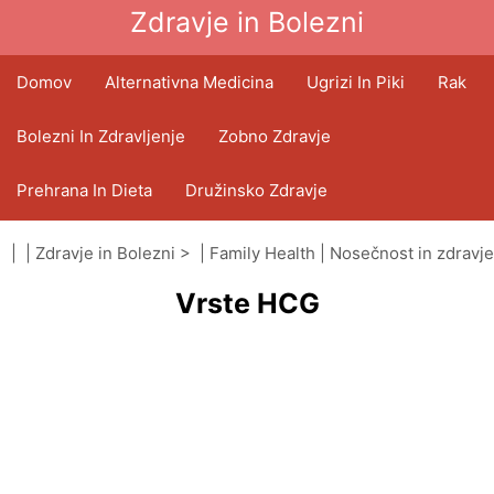
Zdravje in Bolezni
Domov
Alternativna Medicina
Ugrizi In Piki
Rak
Bolezni In Zdravljenje
Zobno Zdravje
Prehrana In Dieta
Družinsko Zdravje
Zdravstveni Sektor
Duševno Zdravje
| |
Zdravje in Bolezni
> |
Family Health
|
Nosečnost in zdravje
Vrste HCG
Javno Zdravje In Varnost
Operacije In Posegi