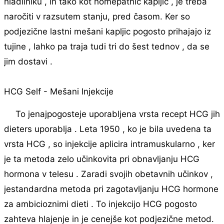
hladilniku , in tako kot homepathic kapljic , je treba
naročiti v razsutem stanju, pred časom. Ker so
podjezične lastni mešani kapljic pogosto prihajajo iz
tujine , lahko pa traja tudi tri do šest tednov , da se
jim dostavi .
HCG Self - Mešani Injekcije
To jenajpogosteje uporabljena vrsta recept HCG jih
dieters uporablja . Leta 1950 , ko je bila uvedena ta
vrsta HCG , so injekcije aplicira intramuskularno , ker
je ta metoda zelo učinkovita pri obnavljanju HCG
hormona v telesu . Zaradi svojih obetavnih učinkov ,
jestandardna metoda pri zagotavljanju HCG hormone
za ambicioznimi dieti . To injekcijo HCG pogosto
zahteva hlajenje in je cenejše kot podjezične metod.