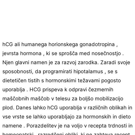
hCG ali humanega horionskega gonadotropina ,
jevrsta hormona , ki se sprošča med nosečnostjo .
Njen glavni namen je za razvoj zarodka. Zaradi svoje
sposobnosti, da programirati hipotalamus , se s
dietetičen tistih s hormonskimi težavami pogosto
uporablja . HCG prispeva k odpravi čezmernih
maščobnih maščob v telesu za boljšo mobilizacijo
plod. Danes lahko hCG uporablja v različnih oblikah in
vse vrste se lahko uporabljajo za hormonskih in dieto
namene . Porazdelitev je na voljo v recepta trdnosti in
homeopatski , razredčeni obliki, ki ne zahteva recept