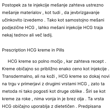
Postopek za te injekcije mešanje zahteva ustrezno
mešanje materialov , kot tudi , da jevbrizgavanje
učinkovito izvedemo . Tako kot samostojno mešani
podjezične HCG , lahko mešani injekcije HCG traja
nekaj tednov ali več ladij.
Prescription HCG kreme in Pills
HCG kreme so polno močjo , kar zahteva recept .
Kreme običajno so približno enako ceno kot injekcije .
Transdermalno, ali na koži , HCG kreme so dokaj novi
na trgu v primerjavi z drugimi vrstami HCG , zato ta
metoda ni tako pogosti kot druge oblike . Širi se kot
kreme za roke , nima vonja in je brez olja . Ta vrsta
HCG običajno uporablja z dietetičen . Predpisana