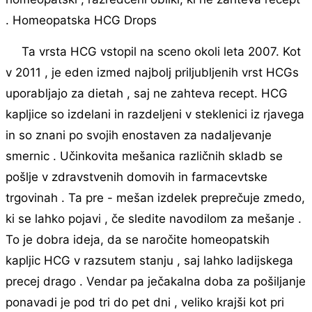
. Homeopatska HCG Drops
Ta vrsta HCG vstopil na sceno okoli leta 2007. Kot
v 2011 , je eden izmed najbolj priljubljenih vrst HCGs
uporabljajo za dietah , saj ne zahteva recept. HCG
kapljice so izdelani in razdeljeni v steklenici iz rjavega
in so znani po svojih enostaven za nadaljevanje
smernic . Učinkovita mešanica različnih skladb se
pošlje v zdravstvenih domovih in farmacevtske
trgovinah . Ta pre - mešan izdelek preprečuje zmedo,
ki se lahko pojavi , če sledite navodilom za mešanje .
To je dobra ideja, da se naročite homeopatskih
kapljic HCG v razsutem stanju , saj lahko ladijskega
precej drago . Vendar pa ječakalna doba za pošiljanje
ponavadi je pod tri do pet dni , veliko krajši kot pri