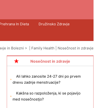
Prehrana In Dieta
Družinsko Zdravje
avje in Bolezni
> |
Family Health
|
Nosečnost in zdravje
Nosečnost in zdravje
Ali lahko zanosite 24-27 dni po prvem
dnevu zadnje menstruacije?
Kakšna so razpoloženja, ki se pojavijo
med nosečnostjo?