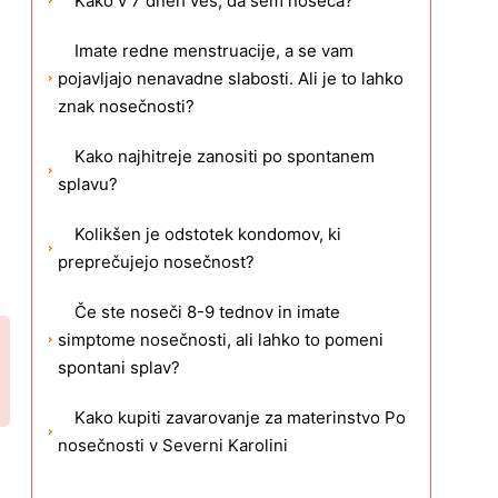
Kako v 7 dneh veš, da sem noseča?
Imate redne menstruacije, a se vam
pojavljajo nenavadne slabosti. Ali je to lahko
znak nosečnosti?
Kako najhitreje zanositi po spontanem
splavu?
Kolikšen je odstotek kondomov, ki
preprečujejo nosečnost?
Če ste noseči 8-9 tednov in imate
simptome nosečnosti, ali lahko to pomeni
spontani splav?
Kako kupiti zavarovanje za materinstvo Po
nosečnosti v Severni Karolini