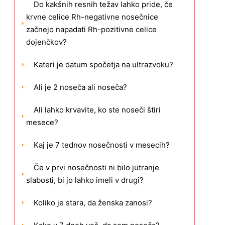
Do kakšnih resnih težav lahko pride, če
krvne celice Rh-negativne nosečnice
začnejo napadati Rh-pozitivne celice
dojenčkov?
Kateri je datum spočetja na ultrazvoku?
Ali je 2 noseča ali noseča?
Ali lahko krvavite, ko ste noseči štiri
mesece?
Kaj je 7 tednov nosečnosti v mesecih?
Če v prvi nosečnosti ni bilo jutranje
slabosti, bi jo lahko imeli v drugi?
Koliko je stara, da ženska zanosi?