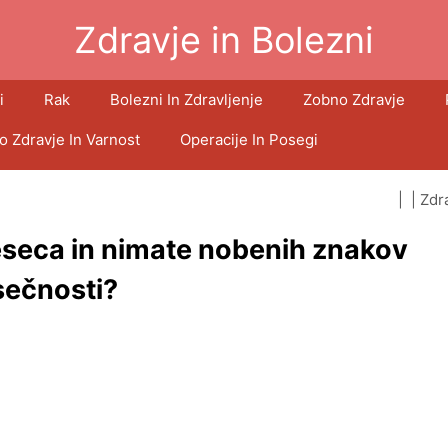
Zdravje in Bolezni
i
Rak
Bolezni In Zdravljenje
Zobno Zdravje
o Zdravje In Varnost
Operacije In Posegi
| |
Zdr
eseca in nimate nobenih znakov
sečnosti?