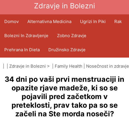
Zdravje in Bolezni
Domov
Alternativna Medicina
Ugrizi In Piki
Rak
Bolezni In Zdravljenje
Zobno Zdravje
Prehrana In Dieta
Družinsko Zdravje
Zdravstveni Sektor
Duševno Zdravje
| |
Zdravje in Bolezni
> |
Family Health
|
Nosečnost in zdravje
34 dni po vaši prvi menstruaciji in
Javno Zdravje In Varnost
Operacije In Posegi
opazite rjave madeže, ki so se
pojavili pred začetkom v
preteklosti, prav tako pa so se
začeli na Ste morda noseči?