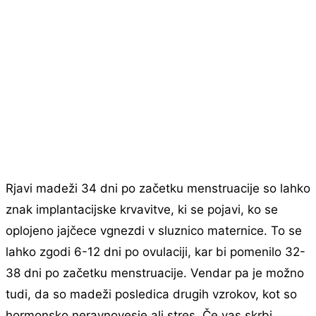
Rjavi madeži 34 dni po začetku menstruacije so lahko
znak implantacijske krvavitve, ki se pojavi, ko se
oplojeno jajčece vgnezdi v sluznico maternice. To se
lahko zgodi 6-12 dni po ovulaciji, kar bi pomenilo 32-
38 dni po začetku menstruacije. Vendar pa je možno
tudi, da so madeži posledica drugih vzrokov, kot so
hormonsko neravnovesje ali stres. Če vas skrbi