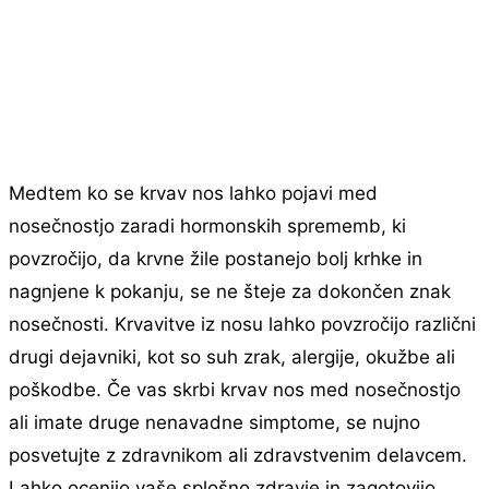
Medtem ko se krvav nos lahko pojavi med
nosečnostjo zaradi hormonskih sprememb, ki
povzročijo, da krvne žile postanejo bolj krhke in
nagnjene k pokanju, se ne šteje za dokončen znak
nosečnosti. Krvavitve iz nosu lahko povzročijo različni
drugi dejavniki, kot so suh zrak, alergije, okužbe ali
poškodbe. Če vas skrbi krvav nos med nosečnostjo
ali imate druge nenavadne simptome, se nujno
posvetujte z zdravnikom ali zdravstvenim delavcem.
Lahko ocenijo vaše splošno zdravje in zagotovijo