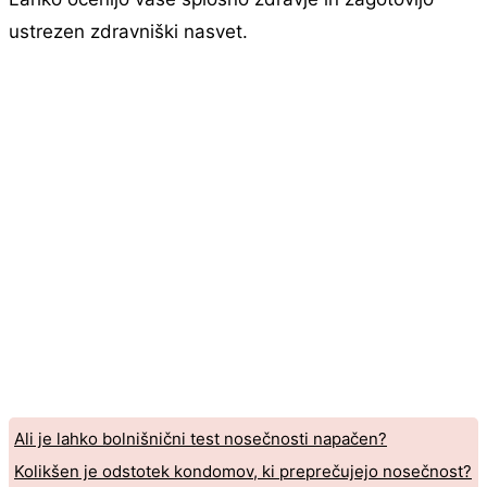
ustrezen zdravniški nasvet.
Ali je lahko bolnišnični test nosečnosti napačen?
Kolikšen je odstotek kondomov, ki preprečujejo nosečnost?