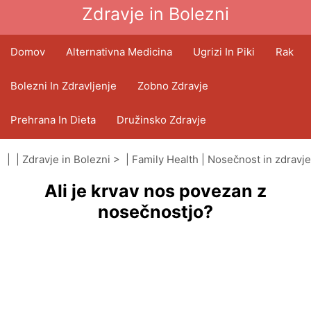
Zdravje in Bolezni
Domov
Alternativna Medicina
Ugrizi In Piki
Rak
Bolezni In Zdravljenje
Zobno Zdravje
Prehrana In Dieta
Družinsko Zdravje
Zdravstveni Sektor
Duševno Zdravje
| |
Zdravje in Bolezni
> |
Family Health
|
Nosečnost in zdravje
Ali je krvav nos povezan z
Javno Zdravje In Varnost
Operacije In Posegi
nosečnostjo?