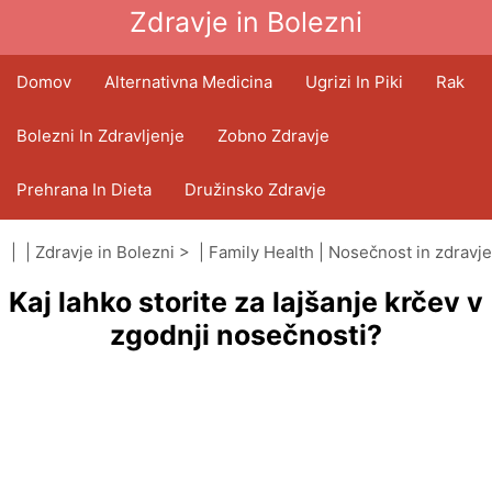
Zdravje in Bolezni
Domov
Alternativna Medicina
Ugrizi In Piki
Rak
Bolezni In Zdravljenje
Zobno Zdravje
Prehrana In Dieta
Družinsko Zdravje
Zdravstveni Sektor
Duševno Zdravje
| |
Zdravje in Bolezni
> |
Family Health
|
Nosečnost in zdravje
Kaj lahko storite za lajšanje krčev v
Javno Zdravje In Varnost
Operacije In Posegi
zgodnji nosečnosti?