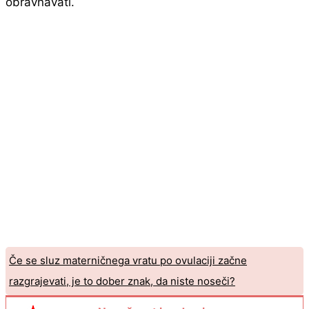
obravnavati.
Če se sluz materničnega vratu po ovulaciji začne
razgrajevati, je to dober znak, da niste noseči?
Je 18 premlad za nosečnost?