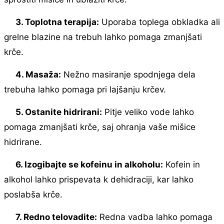
3. Toplotna terapija:
Uporaba toplega obkladka ali
grelne blazine na trebuh lahko pomaga zmanjšati
krče.
4. Masaža:
Nežno masiranje spodnjega dela
trebuha lahko pomaga pri lajšanju krčev.
5. Ostanite hidrirani:
Pitje veliko vode lahko
pomaga zmanjšati krče, saj ohranja vaše mišice
hidrirane.
6. Izogibajte se kofeinu in alkoholu:
Kofein in
alkohol lahko prispevata k dehidraciji, kar lahko
poslabša krče.
7. Redno telovadite:
Redna vadba lahko pomaga