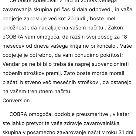
Če boste sodelovali v načrtu zdravstvenega
zavarovanja skupina pri čas si dala odpoved , in vaše
podjetje zaposluje več kot 20 ljudi , boste imeli
priložnost , da nadaljuje na vašem načrtu . Zakon
oCOBRA vam omogoča, da razširi svoj ​​obseg za 18
mesecev od dneva vašega kritja ne bi končalo . Vaše
podjetje je potrebno, da vam ponudimo pokritost;
Vendar pa ne bi bilo treba še naprej subvencionirati
nobenih stroškov premij. Zato boste morda morali
plačati bistveno več mesečnih stroškov , da ostanejo
na vašem trenutnem načrtu.
Conversion
COBRA omogoča, obdobje preusmeritve , v kateri
ste lahko pretvorite vaše zdravje zavarovalniška
skupina v posamezno zavarovanje načrt v roku 31 dni