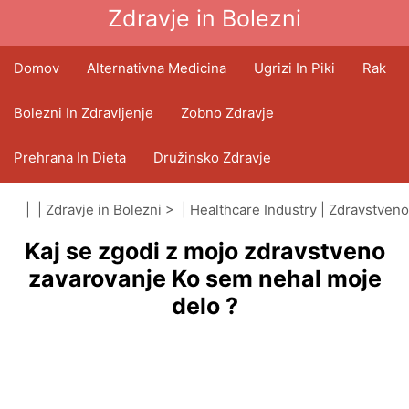
Zdravje in Bolezni
Domov
Alternativna Medicina
Ugrizi In Piki
Rak
Bolezni In Zdravljenje
Zobno Zdravje
Prehrana In Dieta
Družinsko Zdravje
Zdravstveni Sektor
Duševno Zdravje
| |
Zdravje in Bolezni
> |
Healthcare Industry
|
Zdravstveno
Kaj se zgodi z mojo zdravstveno
zavarovanje
Javno Zdravje In Varnost
Operacije In Posegi
zavarovanje Ko sem nehal moje
delo ?