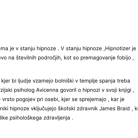
ema je v stanju hipnoze . V stanju hipnoze ,Hipnotizer je
vo na številnih področjih, kot so premagovanje fobijo ,
, kjer bi ljudje vzamejo bolniški v templje spanja treba
ijski psiholog Avicenna govoril o hipnozi v svoji knjigi ,
vrsto pogojev pri osebi, kjer se sprejemajo , kar je
niki hipnoze vključujejo škotski zdravnik James Braid , k
ike psihološkega zdravljenja .