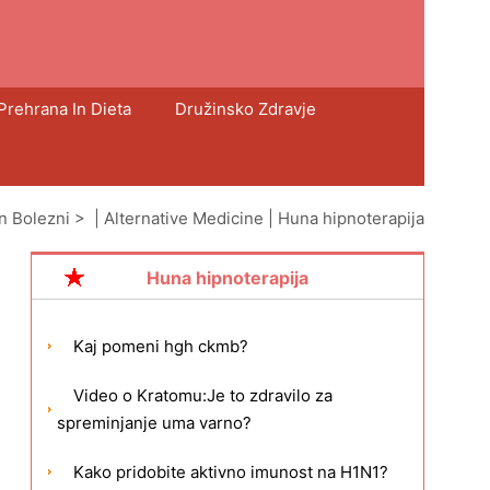
Prehrana In Dieta
Družinsko Zdravje
in Bolezni
> |
Alternative Medicine
|
Huna hipnoterapija
Huna hipnoterapija
Kaj pomeni hgh ckmb?
Video o Kratomu:Je to zdravilo za
spreminjanje uma varno?
Kako pridobite aktivno imunost na H1N1?