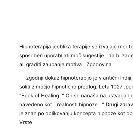
Hipnoterapija jeoblika terapije se izvajajo medt
sposoben uporabljati moč sugestije , da bi zade
ali graditi zaupanje motiva . Zgodovina
zgodnji dokaz hipnoterapijo je v antični Indiji
soliti z močjo hipnotično predlog. Leta 1027 ,perz
"Book of Healing. " On se nanaša na ustvarjanje 
navedeno kot " realnosti hipnoze . " Drugi zdrav
je znan po oblikovanju koncepta hipnoze kot obl
Vrste