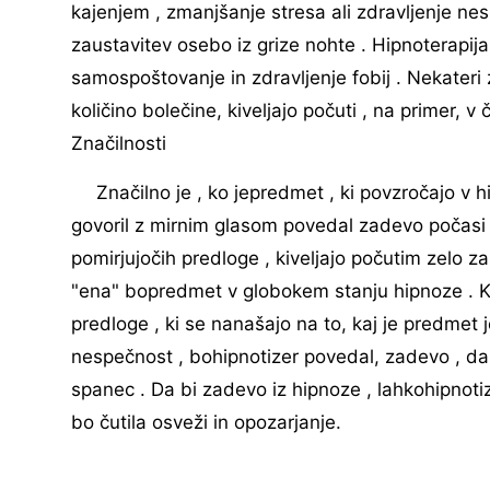
kajenjem , zmanjšanje stresa ali zdravljenje nes
zaustavitev osebo iz grize nohte . Hipnoterapij
samospoštovanje in zdravljenje fobij . Nekateri 
količino bolečine, kiveljajo počuti , na primer, v 
Značilnosti
Značilno je , ko jepredmet , ki povzročajo v h
govoril z mirnim glasom povedal zadevo počasi 
pomirjujočih predloge , kiveljajo počutim zelo z
"ena" bopredmet v globokem stanju hipnoze . Ko
predloge , ki se nanašajo na to, kaj je predmet 
nespečnost , bohipnotizer povedal, zadevo , da
spanec . Da bi zadevo iz hipnoze , lahkohipnoti
bo čutila osveži in opozarjanje.