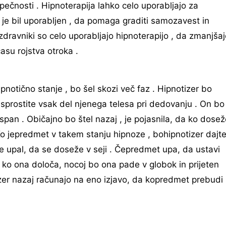
pečnosti . Hipnoterapija lahko celo uporabljajo za
a je bil uporabljen , da pomaga graditi samozavest in
zdravniki so celo uporabljajo hipnoterapijo , da zmanjša
času rojstva otroka .
ipnotično stanje , bo šel skozi več faz . Hipnotizer bo
sprostite vsak del njenega telesa pri dedovanju . On bo
aspan . Običajno bo štel nazaj , je pojasnila, da ko dose
 jepredmet v takem stanju hipnoze , bohipnotizer dajt
je upal, da se doseže v seji . Čepredmet upa, da ustavi
 ko ona določa, nocoj bo ona pade v globok in prijeten
zer nazaj računajo na eno izjavo, da kopredmet prebudi 