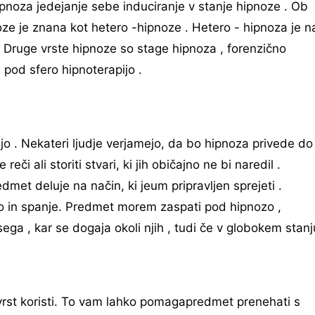
hipnoza jedejanje sebe induciranje v stanje hipnoze . Ob
ze je znana kot hetero -hipnoze . Hetero - hipnoza je n
. Druge vrste hipnoze so stage hipnoza , forenzično
 pod sfero hipnoterapijo .
jo . Nekateri ljudje verjamejo, da bo hipnoza privede do
i ali storiti stvari, ki jih običajno ne bi naredil .
et deluje na način, ki jeum pripravljen sprejeti .
zo in spanje. Predmet morem zaspati pod hipnozo ,
ega , kar se dogaja okoli njih , tudi če v globokem stanj
h vrst koristi. To vam lahko pomagapredmet prenehati s