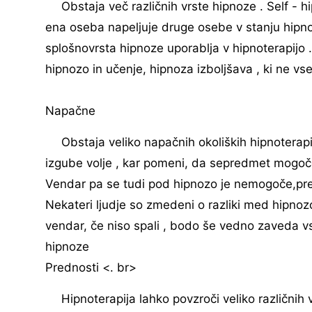
Obstaja več različnih vrste hipnoze . Self - 
ena oseba napeljuje druge osebe v stanju hipno
splošnovrsta hipnoze uporablja v hipnoterapijo 
hipnozo in učenje, hipnoza izboljšava , ki ne vse
Napačne
Obstaja veliko napačnih okoliških hipnoterapi
izgube volje , kar pomeni, da sepredmet mogoče reč
Vendar pa se tudi pod hipnozo je nemogoče,predm
Nekateri ljudje so zmedeni o razliki med hipno
vendar, če niso spali , bodo še vedno zaveda vs
hipnoze
Prednosti <. br>
Hipnoterapija lahko povzroči veliko različni