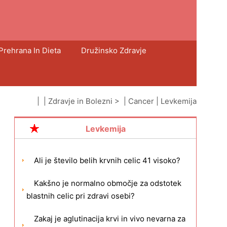
Prehrana In Dieta
Družinsko Zdravje
| |
Zdravje in Bolezni
> |
Cancer
|
Levkemija
Levkemija
Ali je število belih krvnih celic 41 visoko?
Kakšno je normalno območje za odstotek
blastnih celic pri zdravi osebi?
Zakaj je aglutinacija krvi in ​​vivo nevarna za