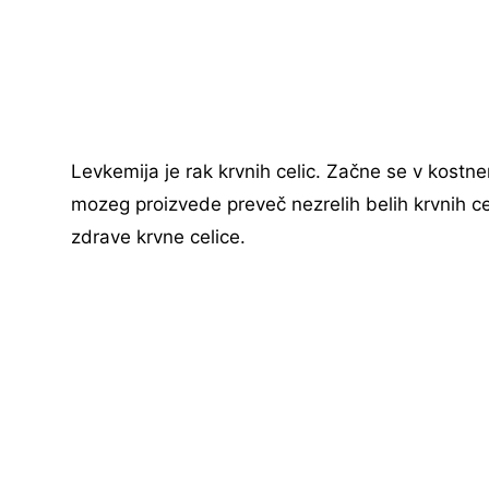
Levkemija je rak krvnih celic. Začne se v kostne
mozeg proizvede preveč nezrelih belih krvnih celi
zdrave krvne celice.