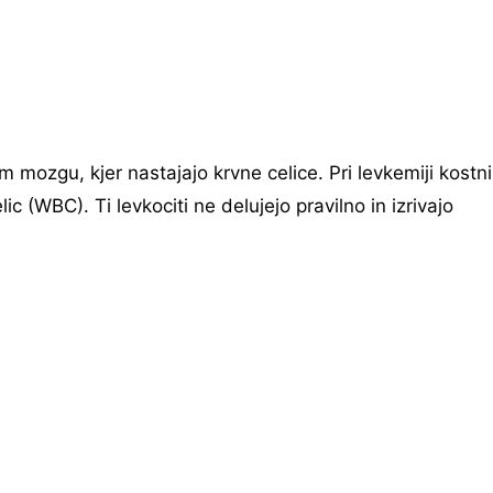
m mozgu, kjer nastajajo krvne celice. Pri levkemiji kostni
c (WBC). Ti levkociti ne delujejo pravilno in izrivajo