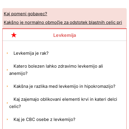
Kaj pomeni gobavec?
Kakšno je normalno območje za odstotek blastnih celic pri
zdravi osebi?
Levkemija
Levkemija je rak?
Katero bolezen lahko zdravimo levkemijo ali
anemijo?
Kakšna je razlika med levkemijo in hipokromazijo?
Kaj zajemajo oblikovani elementi krvi in ​​kateri delci
celic?
Kaj je CBC osebe z levkemijo?