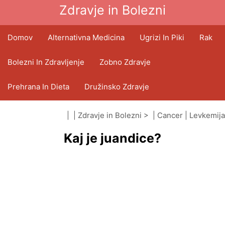
Zdravje in Bolezni
Domov
Alternativna Medicina
Ugrizi In Piki
Rak
Bolezni In Zdravljenje
Zobno Zdravje
Prehrana In Dieta
Družinsko Zdravje
Zdravstveni Sektor
Duševno Zdravje
| |
Zdravje in Bolezni
> |
Cancer
|
Levkemija
Kaj je juandice?
Javno Zdravje In Varnost
Operacije In Posegi