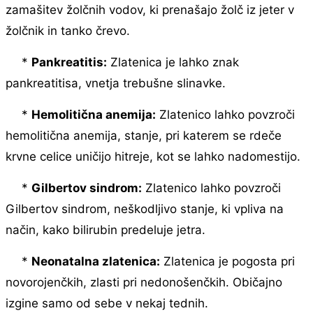
zamašitev žolčnih vodov, ki prenašajo žolč iz jeter v
žolčnik in tanko črevo.
*
Pankreatitis:
Zlatenica je lahko znak
pankreatitisa, vnetja trebušne slinavke.
*
Hemolitična anemija:
Zlatenico lahko povzroči
hemolitična anemija, stanje, pri katerem se rdeče
krvne celice uničijo hitreje, kot se lahko nadomestijo.
*
Gilbertov sindrom:
Zlatenico lahko povzroči
Gilbertov sindrom, neškodljivo stanje, ki vpliva na
način, kako bilirubin predeluje jetra.
*
Neonatalna zlatenica:
Zlatenica je pogosta pri
novorojenčkih, zlasti pri nedonošenčkih. Običajno
izgine samo od sebe v nekaj tednih.