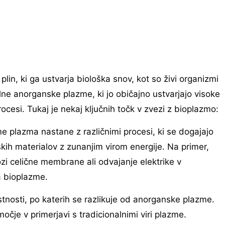
lin, ki ga ustvarja biološka snov, kot so živi organizmi
nalne anorganske plazme, ki jo običajno ustvarjajo visoke
procesi. Tukaj je nekaj ključnih točk v zvezi z bioplazmo:
 plazma nastane z različnimi procesi, ki se dogajajo
oških materialov z zunanjim virom energije. Na primer,
kozi celične membrane ali odvajanje elektrike v
a bioplazme.
nosti, po katerih se razlikuje od anorganske plazme.
čje v primerjavi s tradicionalnimi viri plazme.