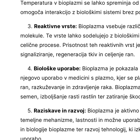
Temperatura v bioplazmi se lahko spreminja od s
omogoča interakcijo z biološkimi sistemi brez 
3.
Reaktivne vrste:
Bioplazma vsebuje različne
molekule. Te vrste lahko sodelujejo z biološkimi
celične procese. Prisotnost teh reaktivnih vrst j
signaliziranje, regeneracija tkiv in celjenje ran.
4.
Biološke uporabe:
Bioplazma je pokazala po
njegovo uporabo v medicini s plazmo, kjer se p
ran, razkuževanje in zdravljenje raka. Bioplazma 
semen, izboljšanje rasti rastlin ter zatiranje škod
5.
Raziskave in razvoj:
Bioplazma je aktivno 
temeljne mehanizme, lastnosti in možne uporabe
in biologije bioplazme ter razvoj tehnologij, ki 
uporabo.