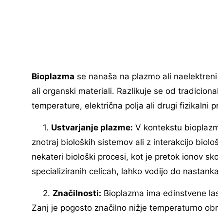
Bioplazma
se nanaša na plazmo ali naelektreni p
ali organski materiali. Razlikuje se od tradicio
temperature, električna polja ali drugi fizikalni 
1.
Ustvarjanje plazme:
V kontekstu bioplazme
znotraj bioloških sistemov ali z interakcijo biol
nekateri biološki procesi, kot je pretok ionov s
specializiranih celicah, lahko vodijo do nastank
2.
Značilnosti:
Bioplazma ima edinstvene last
Zanj je pogosto značilno nižje temperaturno obmo