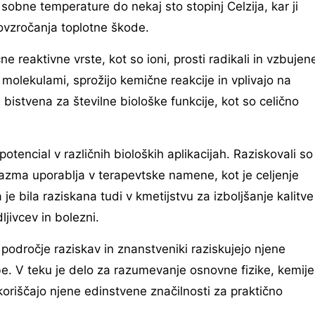
obne temperature do nekaj sto stopinj Celzija, kar ji
povzročanja toplotne škode.
 reaktivne vrste, kot so ioni, prosti radikali in vzbujen
 molekulami, sprožijo kemične reakcije in vplivajo na
e bistvena za številne biološke funkcije, kot so celično
tencial v različnih bioloških aplikacijah. Raziskovali so
lazma uporablja v terapevtske namene, kot je celjenje
je bila raziskana tudi v kmetijstvu za izboljšanje kalitve
ljivcev in bolezni.
področje raziskav in znanstveniki raziskujejo njene
. V teku je delo za razumevanje osnovne fizike, kemije
izkoriščajo njene edinstvene značilnosti za praktično