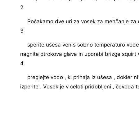
2
Počakamo dve uri za vosek za mehčanje za e
3
sperite ušesa ven s sobno temperaturo vode, k
nagnite otrokova glava in uporabi brizge squirt 
4
preglejte vodo , ki prihaja iz ušesa , dokler n
izperite . Vosek je v celoti pridobljeni , čevoda t