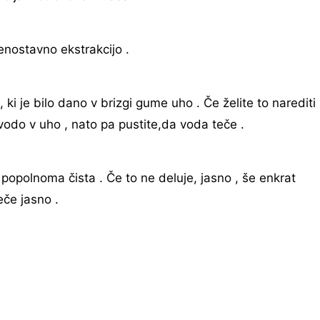
nostavno ekstrakcijo .
i je bilo dano v brizgi gume uho . Če želite to narediti 
vodo v uho , nato pa pustite,da voda teče .
i popolnoma čista . Če to ne deluje, jasno , še enkrat
eče jasno .