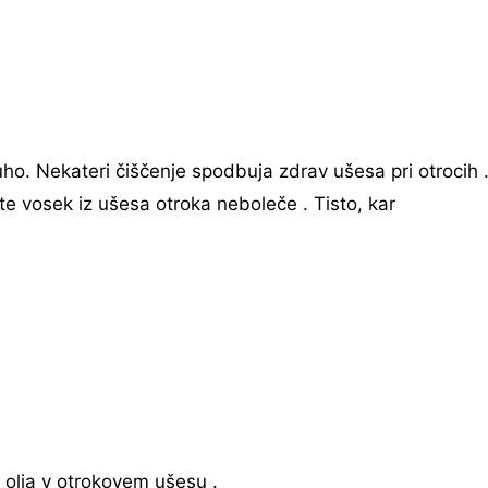
uho. Nekateri čiščenje spodbuja zdrav ušesa pri otrocih 
te vosek iz ušesa otroka neboleče . Tisto, kar
ic olja v otrokovem ušesu .