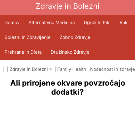
Zdravje in Bolezni
Domov
Alternativna Medicina
Ugrizi In Piki
Rak
Bolezni In Zdravljenje
Zobno Zdravje
Prehrana In Dieta
Družinsko Zdravje
Zdravstveni Sektor
Duševno Zdravje
| |
Zdravje in Bolezni
> |
Family Health
|
Nosečnost in zdravje
Ali prirojene okvare povzročajo
Javno Zdravje In Varnost
Operacije In Posegi
dodatki?