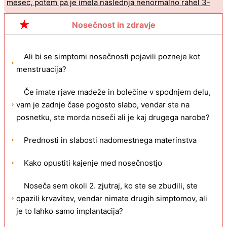
mesec, potem pa je imela naslednja nenormalno rahel 3-
dnevni, vendar štiri negativne HPT?
Nosečnost in zdravje
Ali je normalno, da imate drisko med nosečnostjo v 25-26
tednih?
Ali bi se simptomi nosečnosti pojavili pozneje kot
menstruacija?
Če imate rjave madeže in bolečine v spodnjem delu,
vam je zadnje čase pogosto slabo, vendar ste na
posnetku, ste morda noseči ali je kaj drugega narobe?
Prednosti in slabosti nadomestnega materinstva
Kako opustiti kajenje med nosečnostjo
Noseča sem okoli 2. zjutraj, ko ste se zbudili, ste
opazili krvavitev, vendar nimate drugih simptomov, ali
je to lahko samo implantacija?