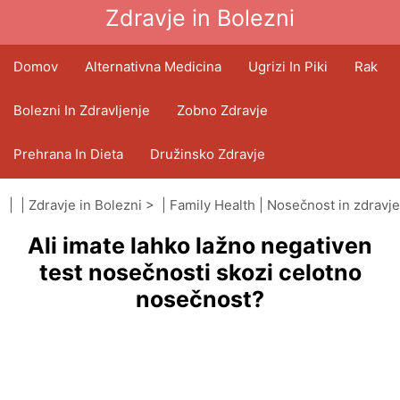
Zdravje in Bolezni
Domov
Alternativna Medicina
Ugrizi In Piki
Rak
Bolezni In Zdravljenje
Zobno Zdravje
Prehrana In Dieta
Družinsko Zdravje
Zdravstveni Sektor
Duševno Zdravje
| |
Zdravje in Bolezni
> |
Family Health
|
Nosečnost in zdravje
Ali imate lahko lažno negativen
Javno Zdravje In Varnost
Operacije In Posegi
test nosečnosti skozi celotno
nosečnost?