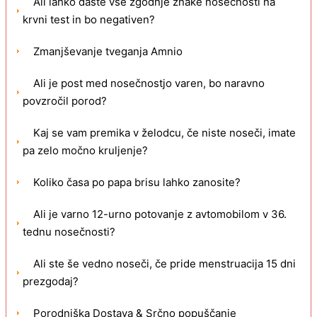
Ali lahko daste vse zgodnje znake nosečnosti na
krvni test in bo negativen?
Zmanjševanje tveganja Amnio
Ali je post med nosečnostjo varen, bo naravno
povzročil porod?
Kaj se vam premika v želodcu, če niste noseči, imate
pa zelo močno kruljenje?
Koliko časa po papa brisu lahko zanosite?
Ali je varno 12-urno potovanje z avtomobilom v 36.
tednu nosečnosti?
Ali ste še vedno noseči, če pride menstruacija 15 dni
prezgodaj?
Porodniška Dostava & Srčno popuščanje