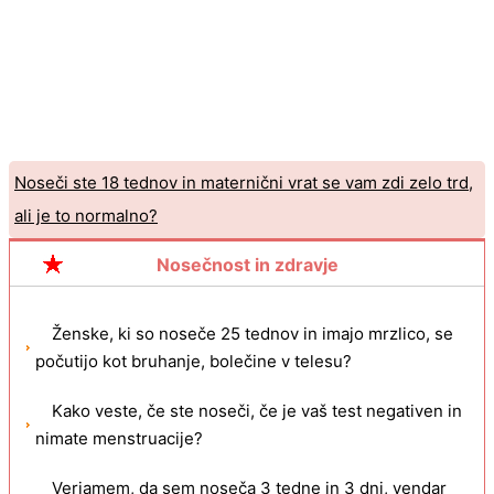
Noseči ste 18 tednov in maternični vrat se vam zdi zelo trd,
ali je to normalno?
Bi kakšna injekcija prekinila nosečnost?
Nosečnost in zdravje
Ženske, ki so noseče 25 tednov in imajo mrzlico, se
počutijo kot bruhanje, bolečine v telesu?
Kako veste, če ste noseči, če je vaš test negativen in
nimate menstruacije?
Verjamem, da sem noseča 3 tedne in 3 dni, vendar