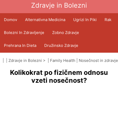
Zdravje in Bolezni
Domov
Alternativna Medicina
Ugrizi In Piki
Rak
Bolezni In Zdravljenje
Zobno Zdravje
Prehrana In Dieta
Družinsko Zdravje
Zdravstveni Sektor
Duševno Zdravje
| |
Zdravje in Bolezni
> |
Family Health
|
Nosečnost in zdravje
Kolikokrat po fizičnem odnosu
Javno Zdravje In Varnost
Operacije In Posegi
vzeti nosečnost?