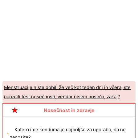
Menstruacije niste dobili že več kot teden dni in včeraj ste
naredili test nosečnosti, vendar nisem noseča, zakaj?
Ali lahko menstruacija preneha, ko ima 7 mesecev otroka?
Nosečnost in zdravje
Katero ime konduma je najboljše za uporabo, da ne
zanosite?