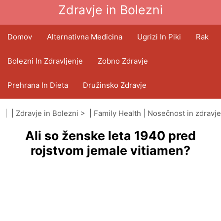
Zdravje in Bolezni
Domov
Alternativna Medicina
Ugrizi In Piki
Rak
Bolezni In Zdravljenje
Zobno Zdravje
Prehrana In Dieta
Družinsko Zdravje
Zdravstveni Sektor
Duševno Zdravje
| |
Zdravje in Bolezni
> |
Family Health
|
Nosečnost in zdravje
Ali so ženske leta 1940 pred
Javno Zdravje In Varnost
Operacije In Posegi
rojstvom jemale vitiamen?