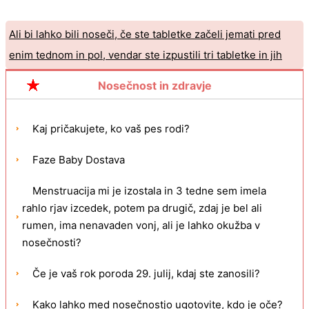
Ali bi lahko bili noseči, če ste tabletke začeli jemati pred
enim tednom in pol, vendar ste izpustili tri tabletke in jih
nehali jemati, ker ste želeli dobiti nenavadno krvavo?
Nosečnost in zdravje
Ali je verjetno, da ste noseči, če zamujate tri tedne in imate
dva dni svetlo rjav izcedek, potem pa rožnat, potem pa je bil
Kaj pričakujete, ko vaš pes rodi?
test negativen?
Faze Baby Dostava
Menstruacija mi je izostala in 3 tedne sem imela
rahlo rjav izcedek, potem pa drugič, zdaj je bel ali
rumen, ima nenavaden vonj, ali je lahko okužba v
nosečnosti?
Če je vaš rok poroda 29. julij, kdaj ste zanosili?
Kako lahko med nosečnostjo ugotovite, kdo je oče?