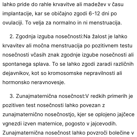
lahko pride do rahle krvavitve ali madežev v času
implantacije, kar se običajno zgodi 6-12 dni po
ovulaciji. To velja za normalno in ni menstruacija.
2. Zgodnja izguba nosečnosti:Na žalost je lahko
krvavitev ali močna menstruacija po pozitivnem testu
nosečnosti včasih znak zgodnje izgube nosečnosti ali
spontanega splava. To se lahko zgodi zaradi različnih
dejavnikov, kot so kromosomske nepravilnosti ali
hormonsko neravnovesje.
3. Zunajmaternična nosečnost:V redkih primerih je
pozitiven test nosečnosti lahko povezan z
zunajmaternično nosečnostjo, kjer se oplojeno jajčece
vgnezdi izven maternice, pogosto v jajcevodih.
Zunajmaternična nosečnost lahko povzroči bolečine v