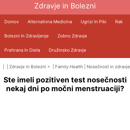
Zdravje in Bolezni
Domov
Alternativna Medicina
Ugrizi In Piki
Rak
Bolezni In Zdravljenje
Zobno Zdravje
Prehrana In Dieta
Družinsko Zdravje
Zdravstveni Sektor
Duševno Zdravje
| |
Zdravje in Bolezni
> |
Family Health
|
Nosečnost in zdravje
Ste imeli pozitiven test nosečnosti
Javno Zdravje In Varnost
Operacije In Posegi
nekaj dni po močni menstruaciji?