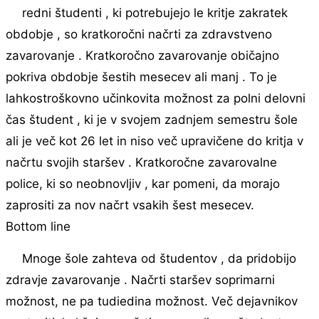
redni študenti , ki potrebujejo le kritje zakratek
obdobje , so kratkoročni načrti za zdravstveno
zavarovanje . Kratkoročno zavarovanje običajno
pokriva obdobje šestih mesecev ali manj . To je
lahkostroškovno učinkovita možnost za polni delovni
čas študent , ki je v svojem zadnjem semestru šole
ali je več kot 26 let in niso več upravičene do kritja v
načrtu svojih staršev . Kratkoročne zavarovalne
police, ki so neobnovljiv , kar pomeni, da morajo
zaprositi za nov načrt vsakih šest mesecev.
Bottom line
Mnoge šole zahteva od študentov , da pridobijo
zdravje zavarovanje . Načrti staršev soprimarni
možnost, ne pa tudiedina možnost. Več dejavnikov