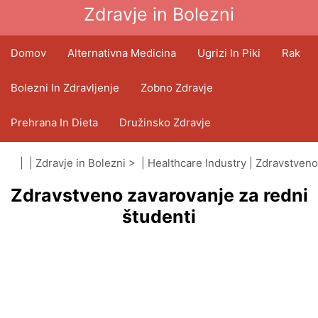
Zdravje in Bolezni
Domov
Alternativna Medicina
Ugrizi In Piki
Rak
Bolezni In Zdravljenje
Zobno Zdravje
Prehrana In Dieta
Družinsko Zdravje
Zdravstveni Sektor
Duševno Zdravje
| |
Zdravje in Bolezni
> |
Healthcare Industry
|
Zdravstveno
Zdravstveno zavarovanje za redni
zavarovanje
Javno Zdravje In Varnost
Operacije In Posegi
študenti