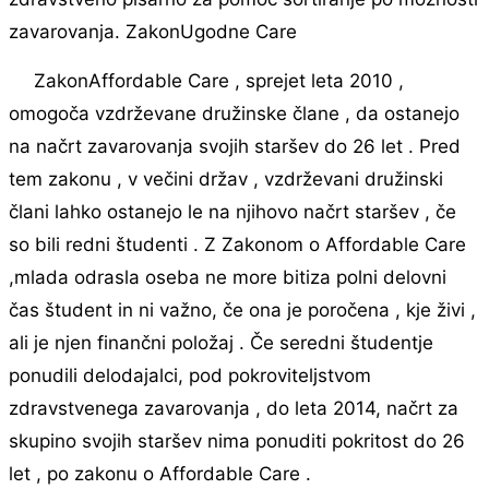
zavarovanja. ZakonUgodne Care
ZakonAffordable Care , sprejet leta 2010 ,
omogoča vzdrževane družinske člane , da ostanejo
na načrt zavarovanja svojih staršev do 26 let . Pred
tem zakonu , v večini držav , vzdrževani družinski
člani lahko ostanejo le na njihovo načrt staršev , če
so bili redni študenti . Z Zakonom o Affordable Care
,mlada odrasla oseba ne more bitiza polni delovni
čas študent in ni važno, če ona je poročena , kje živi ,
ali je njen finančni položaj . Če seredni študentje
ponudili delodajalci, pod pokroviteljstvom
zdravstvenega zavarovanja , do leta 2014, načrt za
skupino svojih staršev nima ponuditi pokritost do 26
let , po zakonu o Affordable Care .