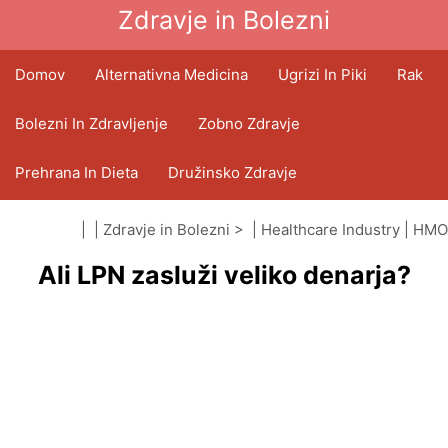
Zdravje in Bolezni
Domov
Alternativna Medicina
Ugrizi In Piki
Rak
Bolezni In Zdravljenje
Zobno Zdravje
Prehrana In Dieta
Družinsko Zdravje
Zdravstveni Sektor
Duševno Zdravje
| |
Zdravje in Bolezni
> |
Healthcare Industry
|
HMO
Ali LPN zasluži veliko denarja?
(organizacije za vzdrževanje zdravja)
Javno Zdravje In Varnost
Operacije In Posegi