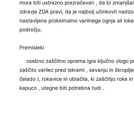
mora biti ustrezno prezračevan , da bi zmanjšal
zdravje ZDA pravi, da je najbolj učinkovit nadzo
nastavljena proksimalno varilnega ognja ali loka
področju.
Premisleki
osebno zaščitno oprema igra ključno vlogo pr
zaščito varilec pred iskrami , sevanju in škropljen
čelado ), rokavice in oblačila, ki zaščitijo roke 
kapuco , utegne biti potrebna tudi .