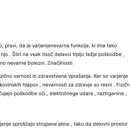
 pravi, da je varjenjenevarna funkcija, ki ima tako
jo . Štiri na vsak tisoč delavci trpijo težje poškodbe ,
mrtno nevarne bolezni. Značilnosti
zično varnost in zdravstvena vprašanja. Ker so varjenje
kovinskih hlapov , nevarnosti za zdravje so resni . Fizičn
čujejo poškodbe oči , električnega udara , raztrganine ,
rjenje sproščajo strupene pline , tako da delovni prostor