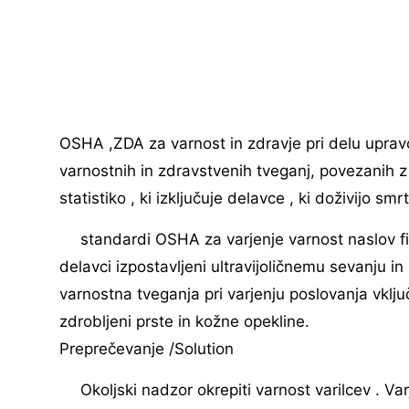
OSHA ,ZDA za varnost in zdravje pri delu upravo,
varnostnih in zdravstvenih tveganj, povezanih z n
statistiko , ki izključuje delavce , ki doživijo s
standardi OSHA za varjenje varnost naslov fi
delavci izpostavljeni ultravijoličnemu sevanju in 
varnostna tveganja pri varjenju poslovanja vklju
zdrobljeni prste in kožne opekline.
Preprečevanje /Solution
Okoljski nadzor okrepiti varnost varilcev . Va