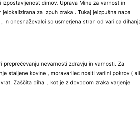
i izpostavljenost dimov. Uprava Mine za varnost in
r jelokalizirana za izpuh zraka . Tukaj jeizpušna napa
 , in onesnaževalci so usmerjena stran od varilca dihanj
i preprečevanju nevarnosti zdravju in varnosti. Za
je staljene kovine , moravarilec nositi varilni pokrov ( ali
in vrat. Zaščita dihal , kot je z dovodom zraka varjenje