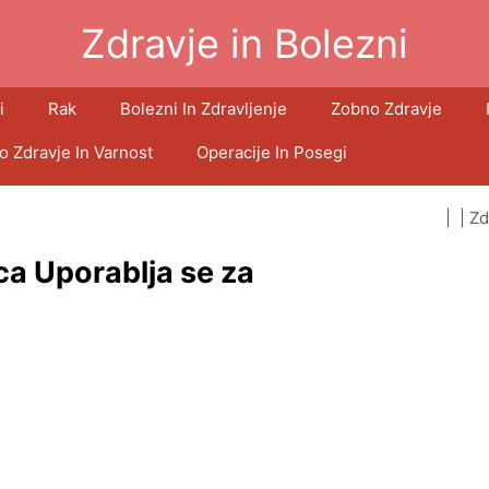
Zdravje in Bolezni
i
Rak
Bolezni In Zdravljenje
Zobno Zdravje
o Zdravje In Varnost
Operacije In Posegi
| |
Zd
ca Uporablja se za