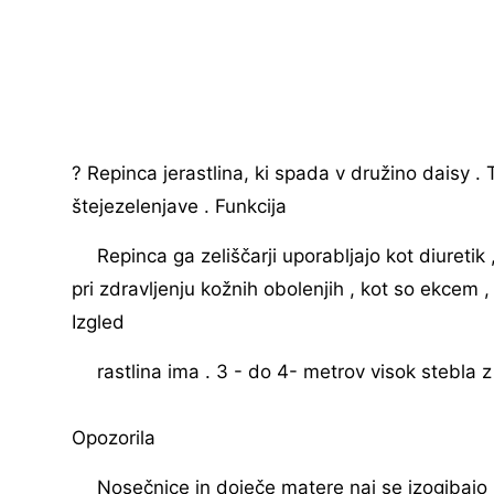
? Repinca jerastlina, ki spada v družino daisy . T
štejezelenjave . Funkcija
Repinca ga zeliščarji uporabljajo kot diuretik 
pri zdravljenju kožnih obolenjih , kot so ekcem ,
Izgled
rastlina ima . 3 - do 4- metrov visok stebla z v
Opozorila
Nosečnice in doječe matere naj se izogibajo