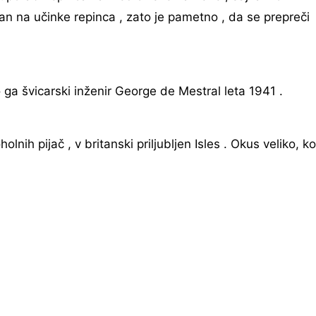
isan na učinke repinca , zato je pametno , da se prepreči
ga švicarski inženir George de Mestral leta 1941 .
lnih pijač , v britanski priljubljen Isles . Okus veliko, ko