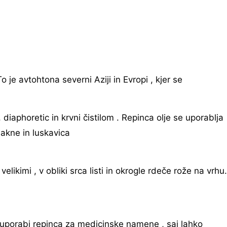
o je avtohtona severni Aziji in Evropi , kjer se
, diaphoretic in krvni čistilom . Repinca olje se uporablja
 akne in luskavica
elikimi , v obliki srca listi in okrogle rdeče rože na vrhu.
 uporabi repinca za medicinske namene , saj lahko