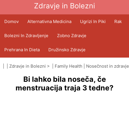
Zdravje in Bolezni
Domov
Alternativna Medicina
Ugrizi In Piki
Rak
Bolezni In Zdravljenje
Zobno Zdravje
Prehrana In Dieta
Družinsko Zdravje
Zdravstveni Sektor
Duševno Zdravje
| |
Zdravje in Bolezni
> |
Family Health
|
Nosečnost in zdravje
Bi lahko bila noseča, če
Javno Zdravje In Varnost
Operacije In Posegi
menstruacija traja 3 tedne?