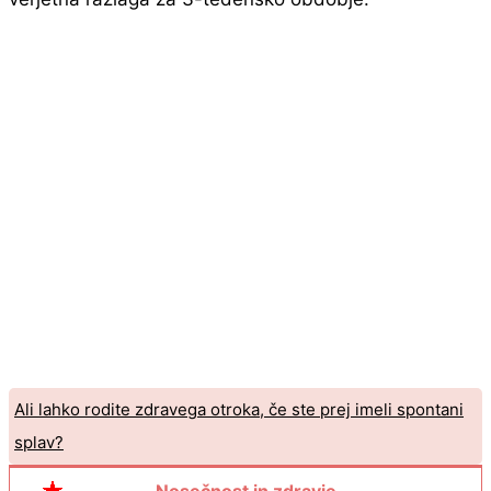
Ali lahko rodite zdravega otroka, če ste prej imeli spontani
splav?
Ali bo Pap bris škodoval otroku, če ga opravimo v zgodnjih