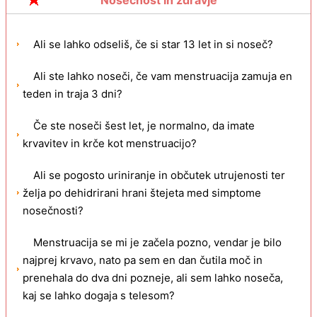
Nosečnost in zdravje
tednih nosečnosti?
Ali se lahko odseliš, če si star 13 let in si noseč?
Ali ste lahko noseči, če vam menstruacija zamuja en
teden in traja 3 dni?
Če ste noseči šest let, je normalno, da imate
krvavitev in krče kot menstruacijo?
Ali se pogosto uriniranje in občutek utrujenosti ter
želja po dehidrirani hrani štejeta med simptome
nosečnosti?
Menstruacija se mi je začela pozno, vendar je bilo
najprej krvavo, nato pa sem en dan čutila moč in
prenehala do dva dni pozneje, ali sem lahko noseča,
kaj se lahko dogaja s telesom?