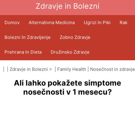
Zdravje in Bolezni
Domov
Alternativna Medicina
Ugrizi In Piki
Rak
Bolezni In Zdravljenje
Zobno Zdravje
Prehrana In Dieta
Družinsko Zdravje
Zdravstveni Sektor
Duševno Zdravje
| |
Zdravje in Bolezni
> |
Family Health
|
Nosečnost in zdravje
Ali lahko pokažete simptome
Javno Zdravje In Varnost
Operacije In Posegi
nosečnosti v 1 mesecu?