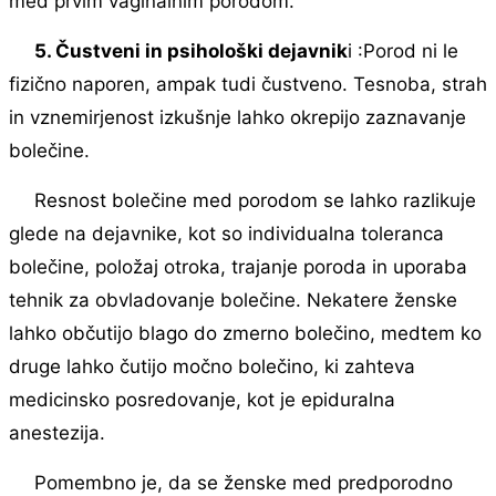
med prvim vaginalnim porodom.
5. Čustveni in psihološki dejavnik
i :Porod ni le
fizično naporen, ampak tudi čustveno. Tesnoba, strah
in vznemirjenost izkušnje lahko okrepijo zaznavanje
bolečine.
Resnost bolečine med porodom se lahko razlikuje
glede na dejavnike, kot so individualna toleranca
bolečine, položaj otroka, trajanje poroda in uporaba
tehnik za obvladovanje bolečine. Nekatere ženske
lahko občutijo blago do zmerno bolečino, medtem ko
druge lahko čutijo močno bolečino, ki zahteva
medicinsko posredovanje, kot je epiduralna
anestezija.
Pomembno je, da se ženske med predporodno