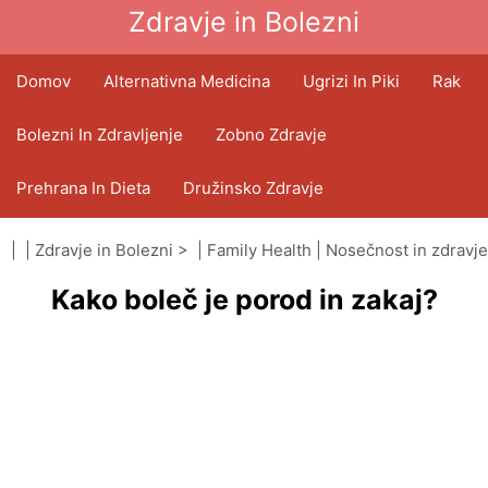
Zdravje in Bolezni
Domov
Alternativna Medicina
Ugrizi In Piki
Rak
Bolezni In Zdravljenje
Zobno Zdravje
Prehrana In Dieta
Družinsko Zdravje
Zdravstveni Sektor
Duševno Zdravje
| |
Zdravje in Bolezni
> |
Family Health
|
Nosečnost in zdravje
Kako boleč je porod in zakaj?
Javno Zdravje In Varnost
Operacije In Posegi