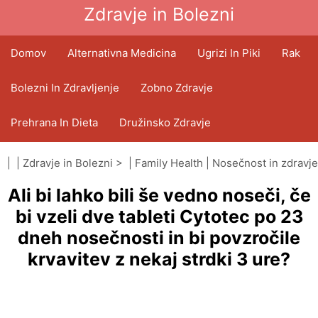
Zdravje in Bolezni
Domov
Alternativna Medicina
Ugrizi In Piki
Rak
Bolezni In Zdravljenje
Zobno Zdravje
Prehrana In Dieta
Družinsko Zdravje
Zdravstveni Sektor
Duševno Zdravje
| |
Zdravje in Bolezni
> |
Family Health
|
Nosečnost in zdravje
Ali bi lahko bili še vedno noseči, če
Javno Zdravje In Varnost
Operacije In Posegi
bi vzeli dve tableti Cytotec po 23
dneh nosečnosti in bi povzročile
krvavitev z nekaj strdki 3 ure?