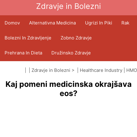
Zdravje in Bolezni
Domov
Alternativna Medicina
Ugrizi In Piki
Rak
Bolezni In Zdravljenje
Zobno Zdravje
Prehrana In Dieta
Družinsko Zdravje
Zdravstveni Sektor
Duševno Zdravje
| |
Zdravje in Bolezni
> |
Healthcare Industry
|
HMO
Kaj pomeni medicinska okrajšava
(organizacije za vzdrževanje zdravja)
Javno Zdravje In Varnost
Operacije In Posegi
eos?