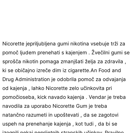
Nicorette jepriljubljena gumi nikotina vsebuje trži za
pomoč ljudem prenehati s kajenjem . Žvečilni gumi se
sprošča nikotin pomaga zmanjšati želja za zdravila ,
ki se običajno izreče dim iz cigarette.An Food and
Drug Administration je odobrila pomoč za odvajanja
od kajenja , lahko Nicorette zelo učinkovita pri
pomočioseba, kick navado kajenja . Vendar je treba
navodila za uporabo Nicorette Gum je treba
natančno razumeti in upoštevati , da se zagotovi
uspeh na prenehanje kajenja , kot tudi , da bi se
izognili nekaj neprijetnih stranskih učinkov. Pravilno