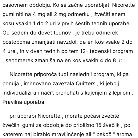
časovnem obdobju. Ko se začne uporabljati Nicorette
gumi niti na 4 mg ali 2 mg odmerku , žvečiti enem
kosu vsakih 1 do 2 uri v prvih šestih tednih uporabe .
Od sedem do devet tednov , je treba odmerek
postopoma zmanjšati navzdol, da en kos vsake 2 do
4 ure , in v dveh tednih po tem 12- tedenski program
, seodmerek zmanjša na en kos vsakih 4 do 8 ur.
Nicorette priporoča tudi naslednji program, ki ga
ponuja , imenovano zavezala Quitters , ki jebolj
individualiziran načrt prenehati s kajenjem z lepilom .
Pravilna uporaba
pri uporabi Nicorette , morate počasi žvečite
žvečilni gumi za obdobje do približno 15 žvečilk , po
katerem naj birahlo mravljinčenje ali " pekoč " aroma