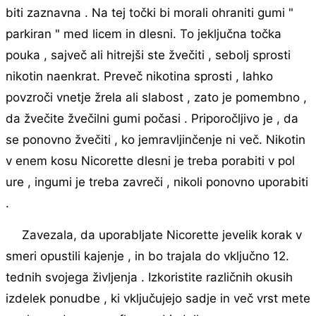
biti zaznavna . Na tej točki bi morali ohraniti gumi "
parkiran " med licem in dlesni. To jeključna točka
pouka , sajveč ali hitrejši ste žvečiti , sebolj sprosti
nikotin naenkrat. Preveč nikotina sprosti , lahko
povzroči vnetje žrela ali slabost , zato je pomembno ,
da žvečite žvečilni gumi počasi . Priporočljivo je , da
se ponovno žvečiti , ko jemravljinčenje ni več. Nikotin
v enem kosu Nicorette dlesni je treba porabiti v pol
ure , ingumi je treba zavreči , nikoli ponovno uporabiti
.
Zavezala, da uporabljate Nicorette jevelik korak v
smeri opustili kajenje , in bo trajala do vključno 12.
tednih svojega življenja . Izkoristite različnih okusih
izdelek ponudbe , ki vključujejo sadje in več vrst mete