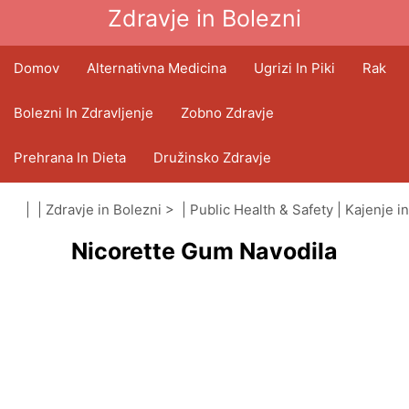
Zdravje in Bolezni
Domov
Alternativna Medicina
Ugrizi In Piki
Rak
Bolezni In Zdravljenje
Zobno Zdravje
Prehrana In Dieta
Družinsko Zdravje
Zdravstveni Sektor
Duševno Zdravje
| |
Zdravje in Bolezni
> |
Public Health & Safety
|
Kajenje in
Nicorette Gum Navodila
tobak
Javno Zdravje In Varnost
Operacije In Posegi