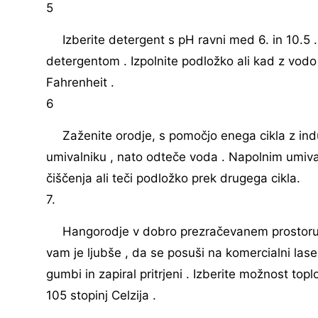
5
Izberite detergent s pH ravni med 6. in 10.5
detergentom . Izpolnite podložko ali kad z vodo
Fahrenheit .
6
Zaženite orodje, s pomočjo enega cikla z indu
umivalniku , nato odteče voda . Napolnim umiva
čiščenja ali teči podložko prek drugega cikla.
7.
Hangorodje v dobro prezračevanem prostoru 
vam je ljubše , da se posuši na komercialni las
gumbi in zapiral pritrjeni . Izberite možnost top
105 stopinj Celzija .