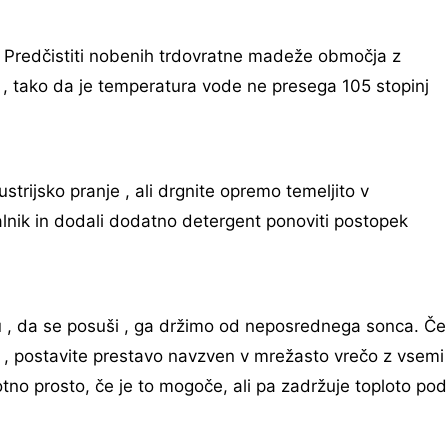
 . Predčistiti nobenih trdovratne madeže območja z
 , tako da je temperatura vode ne presega 105 stopinj
strijsko pranje , ali drgnite opremo temeljito v
lnik in dodali dodatno detergent ponoviti postopek
, da se posuši , ga držimo od neposrednega sonca. Če
e , postavite prestavo navzven v mrežasto vrečo z vsemi
lotno prosto, če je to mogoče, ali pa zadržuje toploto pod