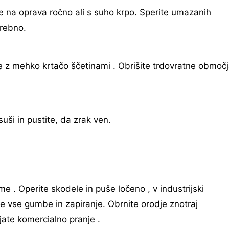
e na oprava ročno ali s suho krpo. Sperite umazanih
trebno.
ke z mehko krtačo ščetinami . Obrišite trdovratne območ
uši in pustite, da zrak ven.
 . Operite skodele in puše ločeno , v industrijski
dite vse gumbe in zapiranje. Obrnite orodje znotraj
jate komercialno pranje .