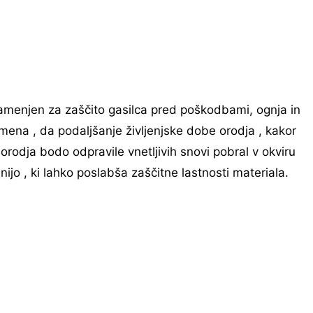
 namenjen za zaščito gasilca pred poškodbami, ognja in
omena , da podaljšanje življenjske dobe orodja , kakor
 orodja bodo odpravile vnetljivih snovi pobral v okviru
ijo , ki lahko poslabša zaščitne lastnosti materiala.