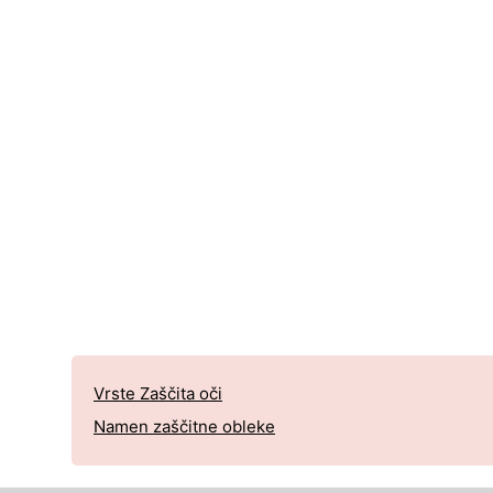
Vrste Zaščita oči
Namen zaščitne obleke