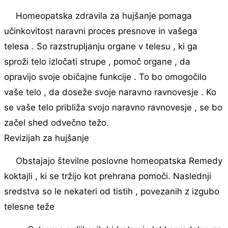
Homeopatska zdravila za hujšanje pomaga
učinkovitost naravni proces presnove in vašega
telesa . So razstrupljanju organe v telesu , ki ga
sproži telo izločati strupe , pomoč organe , da
opravijo svoje običajne funkcije . To bo omogočilo
vaše telo , da doseže svoje naravno ravnovesje . Ko
se vaše telo približa svojo naravno ravnovesje , se bo
začel shed odvečno težo.
Revizijah za hujšanje
Obstajajo številne poslovne homeopatska Remedy
koktajli , ki se tržijo kot prehrana pomoči. Naslednji
sredstva so le nekateri od tistih , povezanih z izgubo
telesne teže