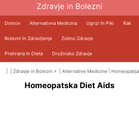
Zdravje in Bolezni
Domov
Alternativna Medicina
Ugrizi In Piki
Rak
Bolezni In Zdravljenje
Zobno Zdravje
Prehrana In Dieta
Družinsko Zdravje
Zdravstveni Sektor
Duševno Zdravje
| |
Zdravje in Bolezni
> |
Alternative Medicine
|
Homeopatija
Homeopatska Diet Aids
Javno Zdravje In Varnost
Operacije In Posegi