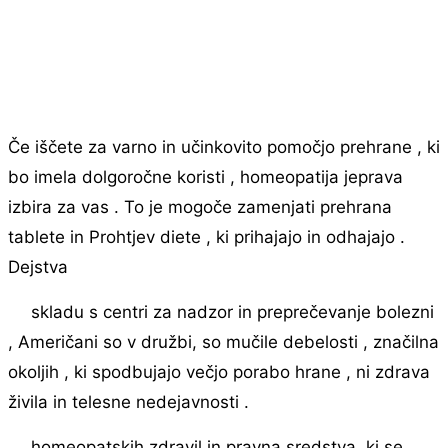
Če iščete za varno in učinkovito pomočjo prehrane , ki
bo imela dolgoročne koristi , homeopatija jeprava
izbira za vas . To je mogoče zamenjati prehrana
tablete in Prohtjev diete , ki prihajajo in odhajajo .
Dejstva
skladu s centri za nadzor in preprečevanje bolezni
, Američani so v družbi, so mučile debelosti , značilna
okoljih , ki spodbujajo večjo porabo hrane , ni zdrava
živila in telesne nedejavnosti .
homeopatskih zdravil in pravna sredstva, ki se