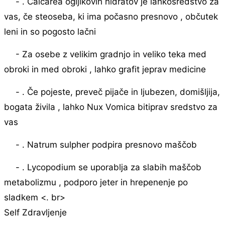
- . Calcarea ogljikovih hidratov je lahkosredstvo za
vas, če steoseba, ki ima počasno presnovo , občutek
leni in so pogosto lačni
- Za osebe z velikim gradnjo in veliko teka med
obroki in med obroki , lahko grafit jeprav medicine
- . Če pojeste, preveč pijače in ljubezen, domišljija,
bogata živila , lahko Nux Vomica bitiprav sredstvo za
vas
- . Natrum sulpher podpira presnovo maščob
- . Lycopodium se uporablja za slabih maščob
metabolizmu , podporo jeter in hrepenenje po
sladkem <. br>
Self Zdravljenje