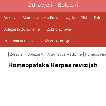
Zdravje in Bolezni
Domov
Alternativna Medicina
Ugrizi In Piki
Rak
Bolezni In Zdravljenje
Zobno Zdravje
Prehrana In Dieta
Družinsko Zdravje
Zdravstveni Sektor
Duševno Zdravje
| |
Zdravje in Bolezni
> |
Alternative Medicine
|
Homeopatija
Homeopatska Herpes revizijah
Javno Zdravje In Varnost
Operacije In Posegi