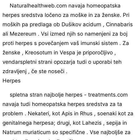
Naturalhealthweb.com navaja homeopatska
herpes sredstva ločeno za moške in za ženske. Pri
moških pa predlaga ob Dušikov acidum , Cinnabaris
ali Mezereum . Vsi izmed njih so namenjeni za boj
proti herpes s povečanjem vaš imunski sistem . Za
ženske , Kreosotum in Vespa je priporočljivo ,
vendarspletni strani opozarja tudi o uporabi teh
zdravljenj , če ste noseči .
Herpes
spletna stran najbolje herpes - treatments.com
navaja tudi homeopatska herpes sredstva za ta
problem . Nekateri, kot Apis in Rhus , soenaki kot za
genitalnega herpesa; drugi, kot Lahezis , sepija in
Natrum muriaticum so specifične . Vse najboljše za