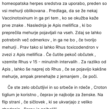
homeopatska herpes sredstva za uporabo, preden so
vsi mehurji oblikovana . Predlaga, da se že nekaj
Vaccinotoxinum in ga pri tem , ko se okužba kaže
prve znake . Naslednja je Apis mellifica , ki bo
preprečila mehurje pojavljali na vseh. Zdaj se lahko
potrebnih več odmerkov , in ga ne bo , če tvorijo
mehurji . Prav tako si lahko Rhus toxicodendron v
zvezi z Apis mellifica . Če čutite pekoč občutek ,
vzemite Rhus v 15 - minutnih intervalih . Za razliko od
Apis , lahko še naprej ob Rhus , če se pojavijo kakšne
mehurje, ampak prenehajte z jemanjem , če poči.
Če ste zelo občutljivi in so srbeče in rdeče , Croton
tiglium je koristno , čeprav je najbolje za ženske. Na
flip strani , če sičlovek , ki se ukvarjajo z veliko