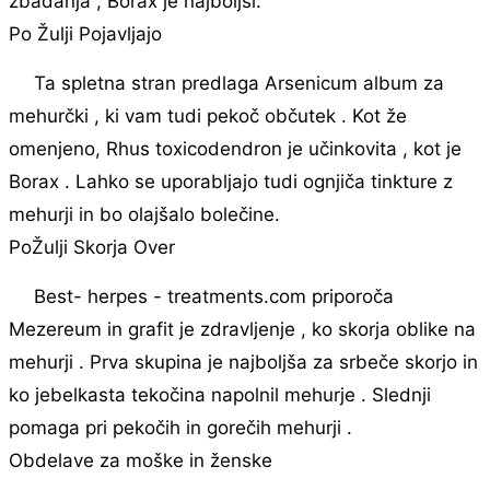
zbadanja , Borax je najboljši.
Po Žulji Pojavljajo
Ta spletna stran predlaga Arsenicum album za
mehurčki , ki vam tudi pekoč občutek . Kot že
omenjeno, Rhus toxicodendron je učinkovita , kot je
Borax . Lahko se uporabljajo tudi ognjiča tinkture z
mehurji in bo olajšalo bolečine.
PoŽulji Skorja Over
Best- herpes - treatments.com priporoča
Mezereum in grafit je zdravljenje , ko skorja oblike na
mehurji . Prva skupina je najboljša za srbeče skorjo in
ko jebelkasta tekočina napolnil mehurje . Slednji
pomaga pri pekočih in gorečih mehurji .
Obdelave za moške in ženske