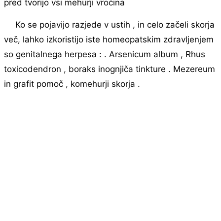
pred tvorijo vsi mehurji vročina
Ko se pojavijo razjede v ustih , in celo začeli skorja
več, lahko izkoristijo iste homeopatskim zdravljenjem
so genitalnega herpesa : . Arsenicum album , Rhus
toxicodendron , boraks inognjiča tinkture . Mezereum
in grafit pomoč , komehurji skorja .