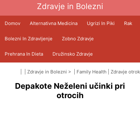
Zdravje in Bolezni
Domov
Alternativna Medicina
Ugrizi In Piki
Rak
Bolezni In Zdravljenje
Zobno Zdravje
Prehrana In Dieta
Družinsko Zdravje
Zdravstveni Sektor
Duševno Zdravje
| |
Zdravje in Bolezni
> |
Family Health
|
Zdravje otrok
Depakote Neželeni učinki pri
Javno Zdravje In Varnost
Operacije In Posegi
otrocih