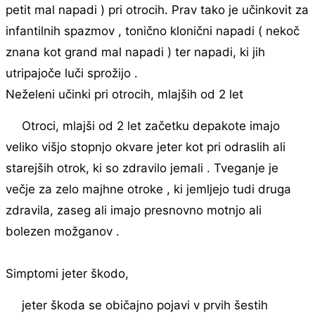
petit mal napadi ) pri otrocih. Prav tako je učinkovit za
infantilnih spazmov , tonično klonični napadi ( nekoč
znana kot grand mal napadi ) ter napadi, ki jih
utripajoče luči sprožijo .
Neželeni učinki pri otrocih, mlajših od 2 let
Otroci, mlajši od 2 let začetku depakote imajo
veliko višjo stopnjo okvare jeter kot pri odraslih ali
starejših otrok, ki so zdravilo jemali . Tveganje je
večje za zelo majhne otroke , ki jemljejo tudi druga
zdravila, zaseg ali imajo presnovno motnjo ali
bolezen možganov .
Simptomi jeter škodo,
jeter škoda se običajno pojavi v prvih šestih