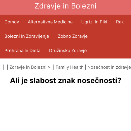
Zdravje in Bolezni
Domov
Alternativna Medicina
Ugrizi In Piki
Rak
Bolezni In Zdravljenje
Zobno Zdravje
Prehrana In Dieta
Družinsko Zdravje
Zdravstveni Sektor
Duševno Zdravje
| |
Zdravje in Bolezni
> |
Family Health
|
Nosečnost in zdravje
Ali je slabost znak nosečnosti?
Javno Zdravje In Varnost
Operacije In Posegi