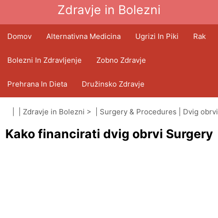
Zdravje in Bolezni
Domov
Alternativna Medicina
Ugrizi In Piki
Rak
Bolezni In Zdravljenje
Zobno Zdravje
Prehrana In Dieta
Družinsko Zdravje
Zdravstveni Sektor
Duševno Zdravje
| |
Zdravje in Bolezni
> |
Surgery & Procedures
|
Dvig obrvi
Kako financirati dvig obrvi Surgery
(brow lift)
Javno Zdravje In Varnost
Operacije In Posegi