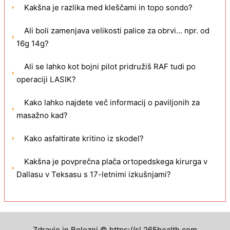
Kakšna je razlika med kleščami in topo sondo?
Ali boli zamenjava velikosti palice za obrvi... npr. od
16g 14g?
Ali se lahko kot bojni pilot pridružiš RAF tudi po
operaciji LASIK?
Kako lahko najdete več informacij o paviljonih za
masažno kad?
Kako asfaltirate kritino iz skodel?
Kakšna je povprečna plača ortopedskega kirurga v
Dallasu v Teksasu s 17-letnimi izkušnjami?
Zdravje in Bolezni © https://sl.265health.com