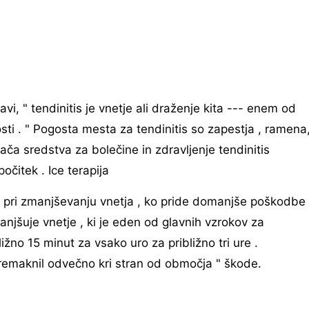
avi, " tendinitis je vnetje ali draženje kita --- enem od
osti . " Pogosta mesta za tendinitis so zapestja , ramena
ča sredstva za bolečine in zdravljenje tendinitis
počitek . Ice terapija
ovit pri zmanjševanju vnetja , ko pride domanjše poškodbe
anjšuje vnetje , ki je eden od glavnih vzrokov za
ližno 15 minut za vsako uro za približno tri ure .
 premaknil odvečno kri stran od območja " škode.