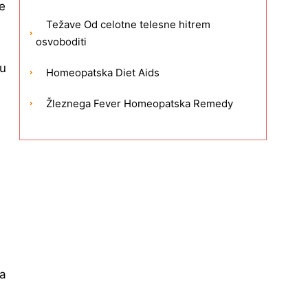
e
Težave Od celotne telesne hitrem
osvoboditi
ju
Homeopatska Diet Aids
Žleznega Fever Homeopatska Remedy
ga