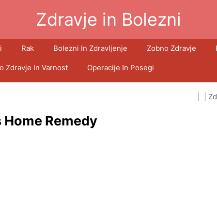
Zdravje in Bolezni
i
Rak
Bolezni In Zdravljenje
Zobno Zdravje
o Zdravje In Varnost
Operacije In Posegi
| |
Zd
is Home Remedy