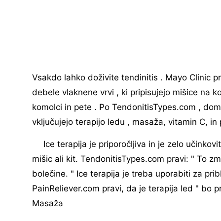
Vsakdo lahko doživite tendinitis . Mayo Clinic pr
debele vlaknene vrvi , ki pripisujejo mišice na k
komolci in pete . Po TendonitisTypes.com , doma
vključujejo terapijo ledu , masaža, vitamin C, in 
Ice terapija je priporočljiva in je zelo učink
mišic ali kit. TendonitisTypes.com pravi: " To zm
bolečine. " Ice terapija je treba uporabiti za prib
PainReliever.com pravi, da je terapija led " bo
Masaža