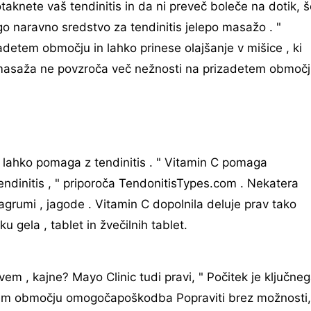
aknete vaš tendinitis in da ni preveč boleče na dotik, š
ugo naravno sredstvo za tendinitis jelepo masažo . "
adetem območju in lahko prinese olajšanje v mišice , ki
jemasaža ne povzroča več nežnosti na prizadetem območ
C lahko pomaga z tendinitis . " Vitamin C pomaga
endinitis , " priporoča TendonitisTypes.com . Nekatera
 agrumi , jagode . Vitamin C dopolnila deluje prav tako
ku gela , tablet in žvečilnih tablet.
ovem , kajne? Mayo Clinic tudi pravi, " Počitek je ključne
etem območju omogočapoškodba Popraviti brez možnosti,