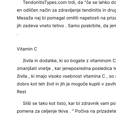
TendonitisTypes.com trdi, da "če se lahko dot
en odličen način za zdravljenje tendinitis in dr
Masaža naj bi pomagal omiliti napetosti na priz
jih zadeva vneto tetivo . Samo poskrbite, da 
.
Vitamin C
živila in dodatke, ki so bogate z vitaminom 
zmanjšati vnetje , kar jeneposredna posledica t
živila , ki imajo visoko vsebnost vitamina C , so
dobro kot teh živil in jih je mogoče kupiti v zavih
Rest
Sliši se tako kot tisto, kar bi zdravnik vam p
pomena za celjenje tkiva . " Počiva na prizad