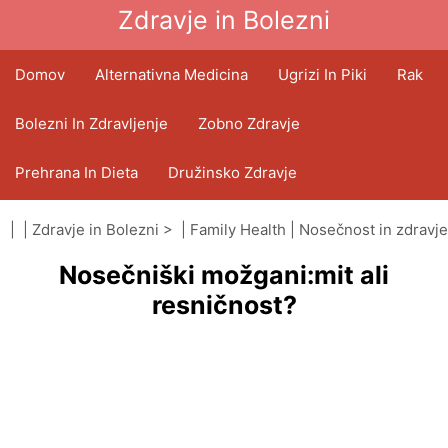
Zdravje in Bolezni
Domov
Alternativna Medicina
Ugrizi In Piki
Rak
Bolezni In Zdravljenje
Zobno Zdravje
Prehrana In Dieta
Družinsko Zdravje
Zdravstveni Sektor
Duševno Zdravje
| |
Zdravje in Bolezni
> |
Family Health
|
Nosečnost in zdravje
Nosečniški možgani:mit ali
Javno Zdravje In Varnost
Operacije In Posegi
resničnost?