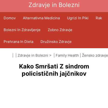
Zdravje in Bolezni
Domov
Alternativna Medicina
Ugrizi In Piki
Rak
Bolezni In Zdravljenje
Zobno Zdravje
Prehrana In Dieta
Družinsko Zdravje
Zdravstveni Sektor
Duševno Zdravje
| |
Zdravje in Bolezni
> |
Family Health
|
Žensko zdravje
Kako Smršati Z sindrom
Javno Zdravje In Varnost
Operacije In Posegi
policističnih jajčnikov