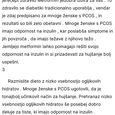
jerecept zdravilo Metformin jedobra izbira za vas . To
zdravilo se diabetiki tradicionalno uporablja , vendar
je zdaj predpisano za mnoge ženske s PCOS , in
rezultati so bili zelo obetavni . Mnoge ženske s PCOS
imajo odpornost na inzulin , kar poslabša simptome in
jih povzroča , da imajo težave z njihovo težo .
Jemljejo metformin lahko pomagajo rešiti svojo
odpornost na inzulin in si prizadevati za hujšanje bolj
uspešni.
3
Razmislite dieto z nizko vsebnostjo ogljikovih
hidratov . Mnoge ženske s PCOS ugotovili, da je
tonajbolj učinkovit način za hujšanje. Prehranaz nizko
vsebnostjo ogljikovih hidratov še posebej dobro
deluje za tiste, ki imajo odpornost na inzulin .