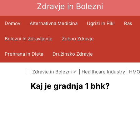
Zdravje in Bolezni
Domov
Alternativna Medicina
Ugrizi In Piki
Rak
Bolezni In Zdravljenje
Zobno Zdravje
Prehrana In Dieta
Družinsko Zdravje
Zdravstveni Sektor
Duševno Zdravje
| |
Zdravje in Bolezni
> |
Healthcare Industry
|
HMO
Kaj je gradnja 1 bhk?
(organizacije za vzdrževanje zdravja)
Javno Zdravje In Varnost
Operacije In Posegi