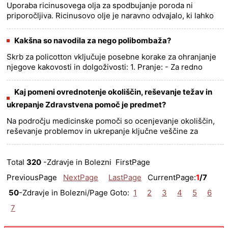
Uporaba ricinusovega olja za spodbujanje poroda ni
priporočljiva. Ricinusovo olje je naravno odvajalo, ki lahko
povzroči močno in pogosto odvajanje blata. Uporaba
ricinusovega olja......
more >>
Kakšna so navodila za nego polibombaža?
Skrb za policotton vključuje posebne korake za ohranjanje
njegove kakovosti in dolgoživosti: 1. Pranje: - Za redno
pranje uporabljajte toplo ali hladno vodo (do 40 stopinj
Celzij......
more >>
Kaj pomeni ovrednotenje okoliščin, reševanje težav in
ukrepanje Zdravstvena pomoč je predmet?
Na področju medicinske pomoči so ocenjevanje okoliščin,
reševanje problemov in ukrepanje ključne veščine za
zagotavljanje učinkovite oskrbe pacientov in zagotavljanje
nemotenega de......
more >>
Total
320
-Zdravje in Bolezni FirstPage
PreviousPage
NextPage
LastPage
CurrentPage:
1
/7
50
-Zdravje in Bolezni/Page Goto:
1
2
3
4
5
6
7