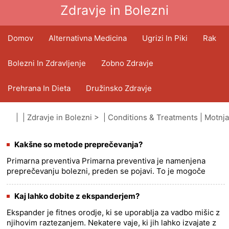
Zdravje in Bolezni
Domov
Alternativna Medicina
Ugrizi In Piki
Rak
Bolezni In Zdravljenje
Zobno Zdravje
Prehrana In Dieta
Družinsko Zdravje
Zdravstveni Sektor
Duševno Zdravje
| |
Zdravje in Bolezni
> |
Conditions & Treatments
|
Motnja
pozornosti (ADD)
Javno Zdravje In Varnost
Operacije In Posegi
Kakšne so metode preprečevanja?
Primarna preventiva Primarna preventiva je namenjena
preprečevanju bolezni, preden se pojavi. To je mogoče
storiti na različne načine, vključno z: * Zdravstvena vzgoja:
Zagotavl......
more >>
Kaj lahko dobite z ekspanderjem?
Ekspander je fitnes orodje, ki se uporablja za vadbo mišic z
njihovim raztezanjem. Nekatere vaje, ki jih lahko izvajate z