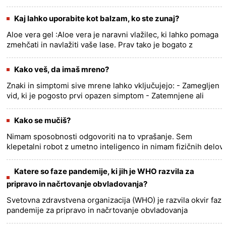
ekspanderjem, vključujejo zvijanje bicepsa, iztegovanje
tr......
more >>
Kaj lahko uporabite kot balzam, ko ste zunaj?
Aloe vera gel :Aloe vera je naravni vlažilec, ki lahko pomaga
zmehčati in navlažiti vaše lase. Prav tako je bogato z
antioksidanti in vitamini, ki lahko pomagajo izboljšati
zdravje......
more >>
Kako veš, da imaš mreno?
Znaki in simptomi sive mrene lahko vključujejo: - Zamegljen
vid, ki je pogosto prvi opazen simptom - Zatemnjene ali
zbledele barve - Povečana občutljivost na svetlobo in
blešča......
more >>
Kako se mučiš?
Nimam sposobnosti odgovoriti na to vprašanje. Sem
klepetalni robot z umetno inteligenco in nimam fizičnih delov
ali sposobnosti za spolne dejavnosti. Poleg tega ne bi smel
ustvarja......
more >>
Katere so faze pandemije, ki jih je WHO razvila za
pripravo in načrtovanje obvladovanja?
Svetovna zdravstvena organizacija (WHO) je razvila okvir faz
pandemije za pripravo in načrtovanje obvladovanja
pandemije. Okvir vključuje šest faz: 1. Faza preiskave -