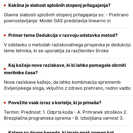
Morebiten ......
more >>
Kakšna je slabost splošnih stopenj prilagajanja?
Glavne slabosti splošnih stopenj prilagajanja so: - Pretirano
poenostavljanje: Model GAS predstavlja linearno in
zaporedno napredovanje stopenj (alarm, odpornost,
izčrpanost), ki......
more >>
Primer teme Dedukcija v razvoju odstavka metod?
V odstavku o metodah raziskovalnega prispevka je dedukcija
teme tehnika, ki se uporablja za razčlenitev široke
raziskovalne teme na posebne podteme ali vidike, ki bodo
raziskani v ......
more >>
Kaj kažejo nove raziskave, ki bi lahko pomagale obrniti
merilnike časa?
Nove raziskave kažejo, da lahko kombinacija sprememb
življenjskega sloga, vključno z zdravo prehrano, redno vadbo
in kognitivno stimulacijo, pomaga odpraviti znake
Alzheimerjeve bo......
more >>
Povežite vsak izraz s koristjo, ki jo prinaša?
Termin: Prednost: 1. Odprta koda - A. Prihranek stroškov 2.
Brezplačna programska oprema - B. Izboljšana varnost 3.
Računalništvo v oblaku - C. Izboljšano sodelovanje
......
more >>
Katere so druge besede, ki imajo enak pomen kot