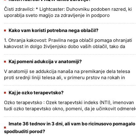
Čisti zdravilci: * Lightcaster: Duhovniku podoben razred, ki
uporablja sveto magijo za zdravljenje in podporo
zaveznikom. * Nekromant: Razred, ki temelji na temni magiji
in lahko......
more >>
Kako vam koristi potrebna nega oblačil?
1. Ohranja kakovost: Pravilna nega oblačil pomaga ohranjati
kakovost in dolgo življenjsko dobo vaših oblačil, tako da
bodo dlje časa izgledala in delovala po svojih najboljših
moče......
more >>
Kaj pomeni adukcija v anatomiji?
V anatomiji se addukcija nanaša na premikanje dela telesa
proti srednji liniji telesa ali, v primeru prstov na rokah in
nogah, proti osrednji osi roke ali stopala. Je nasprotje
abd......
more >>
Kaj je ozko terapevtsko?
Ozko terapevtsko : Ozek terapevtski indeks (NTI), imenovan
tudi ozko terapevtsko okno, pomeni, da je učinkovit odmerek
zdravila podoben odmerku, ki bi lahko povzročil neželene ali
......
more >>
Imate 36 tednov in 3 dni, ali vam bo ricinusovo pomagalo
spodbuditi porod?