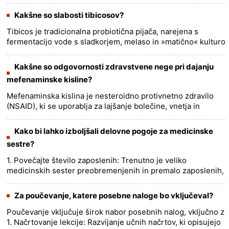
zaposleni. Vendar je tu nekaj splošnih vidikov delovnih
pogojev za......
more >>
Kakšne so slabosti tibicosov?
Tibicos je tradicionalna probiotična pijača, narejena s
fermentacijo vode s sladkorjem, melaso in »matično« kulturo
bakterij in kvasovk. Čeprav na splošno velja za varnega in
ima š......
more >>
Kakšne so odgovornosti zdravstvene nege pri dajanju
mefenaminske kisline?
Mefenaminska kislina je nesteroidno protivnetno zdravilo
(NSAID), ki se uporablja za lajšanje bolečine, vnetja in
vročine. Običajno se uporablja za zdravljenje bolezni, kot so
artr......
more >>
Kako bi lahko izboljšali delovne pogoje za medicinske
sestre?
1. Povečajte število zaposlenih: Trenutno je veliko
medicinskih sester preobremenjenih in premalo zaposlenih,
kar lahko povzroči izgorelost in napake. Povečanje števila
medicinskih......
more >>
Za poučevanje, katere posebne naloge bo vključeval?
Poučevanje vključuje širok nabor posebnih nalog, vključno z:
1. Načrtovanje lekcije: Razvijanje učnih načrtov, ki opisujejo