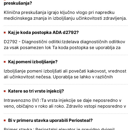
preskušanja?
Klinična preskušanja igrajo ključno vlogo pri napredku
medicinskega znanja in izboljšanju učinkovitosti zdravljenja.
Te natančno zasnovane raziskovalne študije vključujejo
etično v......
more >>
Kaj je koda postopka ADA d2792?
D2792 - Diagnostični odlitki:Izdelava diagnostičnih odlitkov
za vsak posamezen lok Ta koda postopka se uporablja za
poročanje o izdelavi diagnostičnega odlitka za kateri koli
pos......
more >>
Kaj pomeni izboljšanje?
Izboljšanje pomeni izboljšati ali povečati kakovost, vrednost
ali učinkovitost nečesa. Uporablja se lahko v različnih
kontekstih, kot so: * Izboljšanje vaših sposobnosti: To bi
la......
more >>
Katere so tri vrste injekcij?
Intravenozno (IV) :Ta vrsta injekcije se daje neposredno v
veno, običajno v roko ali roko. Zdravilo vstopi neposredno v
krvni obtok in hitro začne delovati. Intramuskularno (IM)
......
more >>
Bi v primeru stavka uporabili Periosteal?
Primer stavka : Periostalni elevator je previdno dvignil