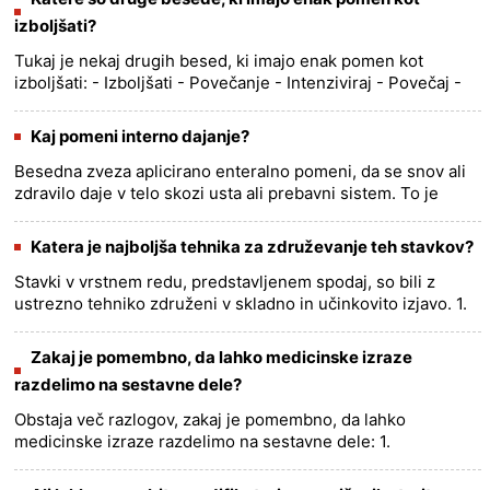
izboljšati?
Tukaj je nekaj drugih besed, ki imajo enak pomen kot
izboljšati: - Izboljšati - Povečanje - Intenziviraj - Povečaj -
Povečaj - Okrepi - Dvigni se - Povečaj - Okrepiti -
O......
more >>
Kaj pomeni interno dajanje?
Besedna zveza aplicirano enteralno pomeni, da se snov ali
zdravilo daje v telo skozi usta ali prebavni sistem. To je
mogoče storiti v različnih oblikah, kot so tablete, kapsule,
te......
more >>
Katera je najboljša tehnika za združevanje teh stavkov?
Stavki v vrstnem redu, predstavljenem spodaj, so bili z
ustrezno tehniko združeni v skladno in učinkovito izjavo. 1.
stavek:Danes smo morali odpotovati v sosednje mesto. 2.
stav......
more >>
Zakaj je pomembno, da lahko medicinske izraze
razdelimo na sestavne dele?
Obstaja več razlogov, zakaj je pomembno, da lahko
medicinske izraze razdelimo na sestavne dele: 1.
Razumevanje medicinske terminologije :Medicinski izrazi so
pogosto sestavljeni i......
more >>