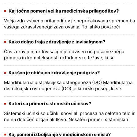
učne cilje, dejavnosti in ocenjevanje za vsako
lekcijo.......
more >>
Kaj točno pomeni velika medicinska prilagoditev?
Večja zdravstvena prilagoditev je nepričakovana sprememba
vašega zdravstvenega zavarovanja. To lahko povzroči
spremembo vaše premije, odbitne franšize, sozavarovanja ali
doplačila.......
more >>
Kako dolgo traja zdravljenje z invisalgnom?
Čas zdravljenja z Invisalign je odvisen od posameznega
primera in kompleksnosti ortodontske težave, ki se
obravnava. V povprečju zdravljenje z Invisalignom traja
približno 12 do 18......
more >>
Kakšno je običajno zdravljenje podgriza?
Mandibularna distrakcijska osteogeneza (DO) Mandibularna
distrakcijska osteogeneza (DO) je kirurški poseg, ki se
uporablja za podaljšanje mandibule ali spodnje čeljusti.
Običajno......
more >>
Kateri so primeri sistemskih učinkov?
Sistemski učinki so učinki snovi ali procesa na celotno telo in
ne na določen organ ali tkivo. Nekateri primeri sistemskih
učinkov vključujejo: * Spremembe krvnega tlaka:
Nekatere......
more >>
Kaj pomeni izboljšanje v medicinskem smislu?