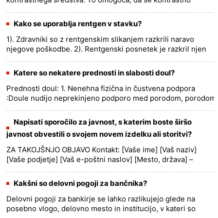
sredstvo hitro in enakomerno porazdeli po krvnem obtoku,
kar zagotavlja dob......
more >>
Kako se uporablja rentgen v stavku?
1). Zdravniki so z rentgenskim slikanjem razkrili naravo
njegove poškodbe. 2). Rentgenski posnetek je razkril njen
zlomljen prst na nogi. 3). Obstaja nekaj dokazov, da lahko
prev......
more >>
Katere so nekatere prednosti in slabosti doul?
Prednosti doul: 1. Nenehna fizična in čustvena podpora
:Doule nudijo neprekinjeno podporo med porodom, porodom
in po porodu. Ponujajo praktično pomoč, čustveno spodbudo
in tolaži......
more >>
Napisati sporočilo za javnost, s katerim boste širšo
javnost obvestili o svojem novem izdelku ali storitvi?
ZA TAKOJŠNJO OBJAVO Kontakt: [Vaše ime] [Vaš naziv]
[Vaše podjetje] [Vaš e-poštni naslov] [Mesto, država] –
[Datum] – [Vaše podjetje], priznano vodilno podjetje v
[panogi al......
more >>
Kakšni so delovni pogoji za bančnika?
Delovni pogoji za bankirje se lahko razlikujejo glede na
posebno vlogo, delovno mesto in institucijo, v kateri so