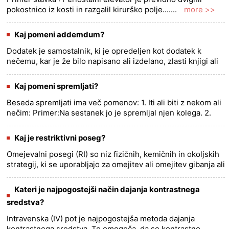
pokostnico iz kosti in razgalil kirurško polje.......
more >>
Kaj pomeni addemdum?
Dodatek je samostalnik, ki je opredeljen kot dodatek k
nečemu, kar je že bilo napisano ali izdelano, zlasti knjigi ali
zakonu, ali dodatek ali nekaj, kar je dodano, dodano ali
pril......
more >>
Kaj pomeni spremljati?
Beseda spremljati ima več pomenov: 1. Iti ali biti z nekom ali
nečim: Primer:Na sestanek jo je spremljal njen kolega. 2.
Obstajati ali se pojavljati skupaj z nečim drugim:
Prime......
more >>
Kaj je restriktivni poseg?
Omejevalni posegi (RI) so niz fizičnih, kemičnih in okoljskih
strategij, ki se uporabljajo za omejitev ali omejitev gibanja ali
vedenja osebe. Uporabljati jih je mogoče varno in
et......
more >>
Kateri je najpogostejši način dajanja kontrastnega
sredstva?
Intravenska (IV) pot je najpogostejša metoda dajanja
kontrastnega sredstva. To omogoča, da se kontrastno