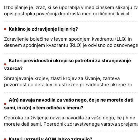
Izboljšanje je izraz, ki se uporablja v medicinskem slikanju za
opis postopka povečanja kontrasta med različnimi tkivi ali
strukturami v medicinski sliki. To naredimo z uporabo
kon......
more >>
Kakšno je zdravljenje llq in rlq?
Zdravljenje bolečine v levem spodnjem kvadrantu (LLQ) in
desnem spodnjem kvadrantu (RLQ) je odvisno od osnovnega
vzroka bolečine. Obstaja veliko možnih vzrokov za bolečino
LLQ in R......
more >>
Kateri previdnostni ukrepi so potrebni za shranjevanje
vzorca?
Shranjevanje krojev, zlasti krojev za šivanje, zahteva
pozornost do detajlov in ustrezne previdnostne ukrepe za
zagotovitev njihove dolgotrajnosti in natančnosti. Tu so
osnovni var......
more >>
A(n) navaja navodila za vašo nego, če je ne morete dati
sami, in a(n) o tem odloča v imenu?
Oporoka za življenje navaja navodila za vašo nego, če jih ne
morete dati sami. Posrednik zdravstvenega varstva sprejema
odločitve o vaši zdravstveni oskrbi v vašem
imenu.......
more >>
Kateri razredi v AQW lahko zdravijo?