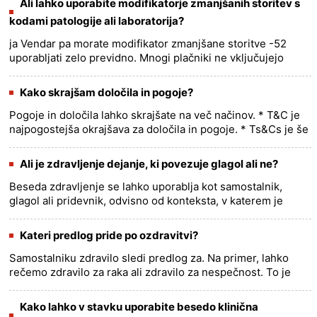
Ali lahko uporabite modifikatorje zmanjšanih storitev s
kodami patologije ali laboratorija?
ja Vendar pa morate modifikator zmanjšane storitve -52
uporabljati zelo previdno. Mnogi plačniki ne vključujejo
laboratorijskih storitev v definicijo modifikatorja -52. Če
labora......
more >>
Kako skrajšam določila in pogoje?
Pogoje in določila lahko skrajšate na več načinov. * T&C je
najpogostejša okrajšava za določila in pogoje. * Ts&Cs je še
ena pogosta okrajšava za določila in pogoje. * Pogoji
s......
more >>
Ali je zdravljenje dejanje, ki povezuje glagol ali ne?
Beseda zdravljenje se lahko uporablja kot samostalnik,
glagol ali pridevnik, odvisno od konteksta, v katerem je
uporabljena. Kot samostalnik se zdravljenje nanaša na
postopek osk......
more >>
Kateri predlog pride po ozdravitvi?
Samostalniku zdravilo sledi predlog za. Na primer, lahko
rečemo zdravilo za raka ali zdravilo za nespečnost. To je
zato, ker je zdravilo samostalnik, ki se nanaša na zdravljenje,
k......
more >>
Kako lahko v stavku uporabite besedo klinična