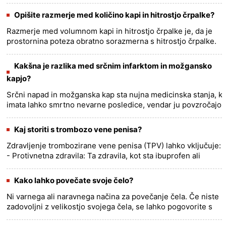
zdravniškega nasveta. Prosimo, da se posvetujete s
kvalificiranim zdravstv......
more >>
Opišite razmerje med količino kapi in hitrostjo črpalke?
Razmerje med volumnom kapi in hitrostjo črpalke je, da je
prostornina poteza obratno sorazmerna s hitrostjo črpalke.
To pomeni, da se s zmanjševanjem hitrosti črpalke povečuje
volu......
more >>
Kakšna je razlika med srčnim infarktom in možgansko
kapjo?
Srčni napad in možganska kap sta nujna medicinska stanja, ki
imata lahko smrtno nevarne posledice, vendar ju povzročajo
različna osnovna stanja in prizadenejo različne dele
telesa.......
more >>
Kaj storiti s trombozo vene penisa?
Zdravljenje trombozirane vene penisa (TPV) lahko vključuje:
- Protivnetna zdravila: Ta zdravila, kot sta ibuprofen ali
naproksen, lahko pomagajo zmanjšati oteklino in bolečino.
......
more >>
Kako lahko povečate svoje čelo?
Ni varnega ali naravnega načina za povečanje čela. Če niste
zadovoljni z velikostjo svojega čela, se lahko pogovorite s
svojim zdravnikom o možnostih estetske