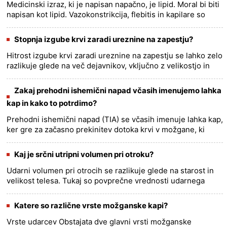
Medicinski izraz, ki je napisan napačno, je lipid. Moral bi biti
napisan kot lipid. Vazokonstrikcija, flebitis in kapilare so
pravilno napisani medicinski izrazi.......
more >>
Stopnja izgube krvi zaradi ureznine na zapestju?
Hitrost izgube krvi zaradi ureznine na zapestju se lahko zelo
razlikuje glede na več dejavnikov, vključno z velikostjo in
globino ureznine ter močjo in lokacijo ureznine. Na
splošn......
more >>
Zakaj prehodni ishemični napad včasih imenujemo lahka
kap in kako to potrdimo?
Prehodni ishemični napad (TIA) se včasih imenuje lahka kap,
ker gre za začasno prekinitev dotoka krvi v možgane, ki
povzroči možganski kapi podobne simptome, kot so nenadna
šibkost......
more >>
Kaj je srčni utripni volumen pri otroku?
Udarni volumen pri otrocih se razlikuje glede na starost in
velikost telesa. Tukaj so povprečne vrednosti udarnega
volumna za različne starostne skupine: Novorojenček (0-1
mesec):......
more >>
Katere so različne vrste možganske kapi?
Vrste udarcev Obstajata dve glavni vrsti možganske