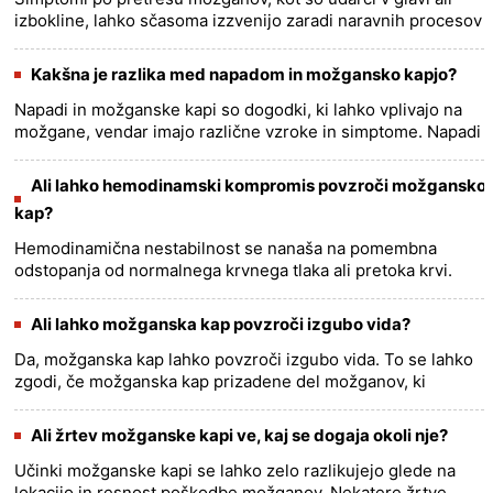
izbokline, lahko sčasoma izzvenijo zaradi naravnih procesov
celjenja telesa in ustrezne zdravstvene oskrbe. Tukaj je
nekaj ......
more >>
Kakšna je razlika med napadom in možgansko kapjo?
Napadi in možganske kapi so dogodki, ki lahko vplivajo na
možgane, vendar imajo različne vzroke in simptome. Napadi
so nenadne, nenadzorovane električne motnje v možganih.
Lahko ......
more >>
Ali lahko hemodinamski kompromis povzroči možgansko
kap?
Hemodinamična nestabilnost se nanaša na pomembna
odstopanja od normalnega krvnega tlaka ali pretoka krvi.
Potencialno lahko prispeva k ali poveča tveganje za
možgansko kap preko ve......
more >>
Ali lahko možganska kap povzroči izgubo vida?
Da, možganska kap lahko povzroči izgubo vida. To se lahko
zgodi, če možganska kap prizadene del možganov, ki
nadzoruje vid, ali če poškoduje vidni živec, ki prenaša
vizualne inform......
more >>
Ali žrtev možganske kapi ve, kaj se dogaja okoli nje?
Učinki možganske kapi se lahko zelo razlikujejo glede na
lokacijo in resnost poškodbe možganov. Nekatere žrtve