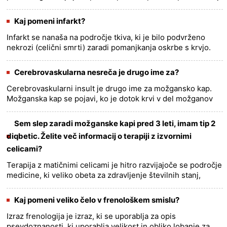
po možganski kapi se zaplet imenuje pokapna paraliza ali
pokapna pare......
more >>
Kaj pomeni infarkt?
Infarkt se nanaša na področje tkiva, ki je bilo podvrženo
nekrozi (celični smrti) zaradi pomanjkanja oskrbe s krvjo.
Pojavi se, ko pride do blokade v arteriji ali veni, ki prekine
......
more >>
Cerebrovaskularna nesreča je drugo ime za?
Cerebrovaskularni insult je drugo ime za možgansko kap.
Možganska kap se pojavi, ko je dotok krvi v del možganov
prekinjen ali zmanjšan, kar povzroči odmiranje možganskih
celic. Mo......
more >>
Sem slep zaradi možganske kapi pred 3 leti, imam tip 2
diqbetic. Želite več informacij o terapiji z izvornimi
celicami?
Terapija z matičnimi celicami je hitro razvijajoče se področje
medicine, ki veliko obeta za zdravljenje številnih stanj,
vključno z izgubo vida zaradi možganske kapi in diabetične
......
more >>
Kaj pomeni veliko čelo v frenološkem smislu?
Izraz frenologija je izraz, ki se uporablja za opis
psevdoznanosti, ki uporablja velikost in obliko lobanje za