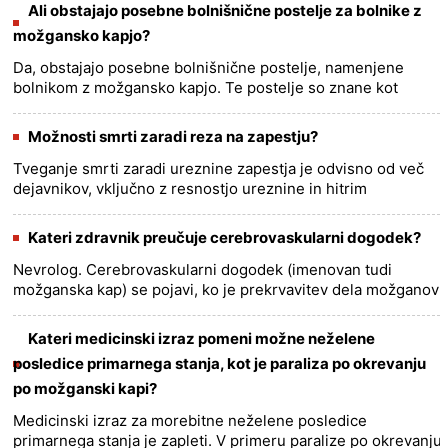
kirurgije.......
more >>
Ali obstajajo posebne bolnišnične postelje za bolnike z
možgansko kapjo?
Da, obstajajo posebne bolnišnične postelje, namenjene
bolnikom z možgansko kapjo. Te postelje so znane kot
postelje za možgansko kap ali nevrološke postelje in so
opremljene s funk......
more >>
Možnosti smrti zaradi reza na zapestju?
Tveganje smrti zaradi ureznine zapestja je odvisno od več
dejavnikov, vključno z resnostjo ureznine in hitrim
zdravljenjem. Če se arterija ali vena prereže, lahko pride do
hude k......
more >>
Kateri zdravnik preučuje cerebrovaskularni dogodek?
Nevrolog. Cerebrovaskularni dogodek (imenovan tudi
možganska kap) se pojavi, ko je prekrvavitev dela možganov
prekinjena ali zmanjšana, zaradi česar možgansko tkivo ne
more dobit......
more >>
Kateri medicinski izraz pomeni možne neželene
posledice primarnega stanja, kot je paraliza po okrevanju
po možganski kapi?
Medicinski izraz za morebitne neželene posledice
primarnega stanja je zapleti. V primeru paralize po okrevanju