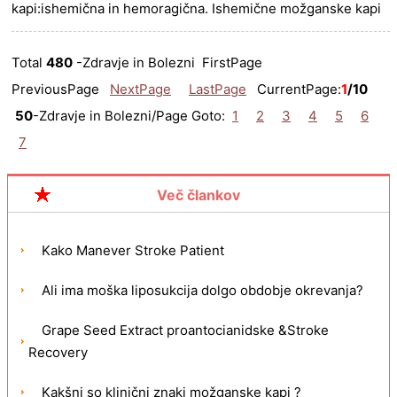
kapi:ishemična in hemoragična. Ishemične možganske kapi
nastanejo zaradi blokade krvnega obtoka v možganih,
hemoragične pa zara......
more >>
Total
480
-Zdravje in Bolezni FirstPage
PreviousPage
NextPage
LastPage
CurrentPage:
1
/10
50
-Zdravje in Bolezni/Page Goto:
1
2
3
4
5
6
7
Več člankov
Kako Manever Stroke Patient
Ali ima moška liposukcija dolgo obdobje okrevanja?
Grape Seed Extract proantocianidske &Stroke
Recovery
Kakšni so klinični znaki možganske kapi ?