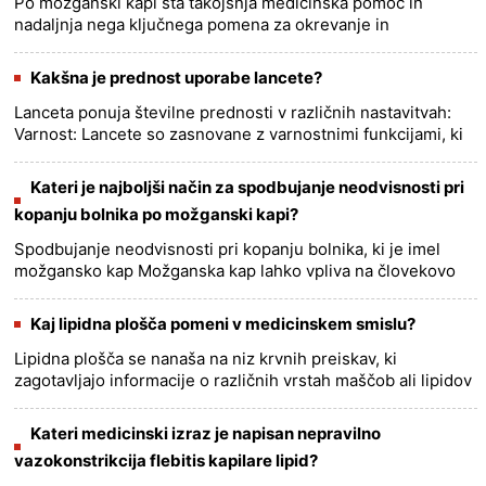
Po možganski kapi sta takojšnja medicinska pomoč in
nadaljnja nega ključnega pomena za okrevanje in
preprečevanje nadaljnjih zapletov. Tu so pomembni koraki, ki
jih morate vi in ​​......
more >>
Kakšna je prednost uporabe lancete?
Lanceta ponuja številne prednosti v različnih nastavitvah:
Varnost: Lancete so zasnovane z varnostnimi funkcijami, ki
zmanjšujejo tveganje nenamernih vbodov in poškodb.
Pogosto im......
more >>
Kateri je najboljši način za spodbujanje neodvisnosti pri
kopanju bolnika po možganski kapi?
Spodbujanje neodvisnosti pri kopanju bolnika, ki je imel
možgansko kap Možganska kap lahko vpliva na človekovo
sposobnost gibanja in komunikacije, kar lahko oteži
samostojno kopa......
more >>
Kaj lipidna plošča pomeni v medicinskem smislu?
Lipidna plošča se nanaša na niz krvnih preiskav, ki
zagotavljajo informacije o različnih vrstah maščob ali lipidov
v vaši krvi. Ta test vam lahko pomaga oceniti tveganje za
nastane......
more >>
Kateri medicinski izraz je napisan nepravilno
vazokonstrikcija flebitis kapilare lipid?