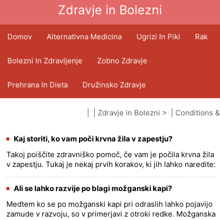
Zdravje in Bolezni
Domov
Alternativna Medicina
Ugrizi In Piki
Rak
Bolezni In Zdravljenje
Zobno Zdravje
Prehrana In Dieta
Družinsko Zdravje
Zdravstveni Sektor
Duševno Zdravje
| |
Zdravje in Bolezni
> |
Conditions &
Treatments
|
Možganska kap
Javno Zdravje In Varnost
Operacije In Posegi
Kaj storiti, ko vam poči krvna žila v zapestju?
Takoj poiščite zdravniško pomoč, če vam je počila krvna žila
v zapestju. Tukaj je nekaj prvih korakov, ki jih lahko naredite:
1. Pritisnite na rano, da ustavite krvavitev.
Uporabi......
more >>
Ali se lahko razvije po blagi možganski kapi?
Medtem ko se po možganski kapi pri odraslih lahko pojavijo
zamude v razvoju, so v primerjavi z otroki redke. Možganska