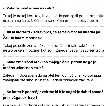
krvi v del možganov prekinjen ali zmanjšan, kar povzroči
odmiranje ......
more >>
Kako zdravite rane na čelu?
Tukaj je nekaj korakov, ki vam bodo pomagali pri zdravljenju
ureznin na čelu: 1. Očistite rano. Čim prej po pojavu ureznine
jo temeljito očistite z milom in vodo. Ne pozabite
odst......
more >>
Ali bi moral iti k zdravniku, če se zelo močno udarim po
čelu in imam modrice?
Takoj poiščite zdravniško pomoč, če: - imate kakršne koli
nevrološke simptome, kot so: - Zmedenost ali dezorientacija
- Izguba spomina - Krči - Nejasen govor - Težave pri
hoji......
more >>
Kako zmanjšati oteklino mojega čela, potem ko ga je
močno udaril na vratih?
Zaledeni: Uporaba ledu na oteklem območju lahko pomaga
zmanjšati oteklino in vnetje. Ledeni obkladek zavijte v
brisačo in si ga večkrat na dan za 20 minut nanesite na čelo.
Dvign......
more >>
Na katerih področjih oskrbe bi bilo najtežje dobiti pomoč
pri možganski kapi?
Obstaja več področij oskrbe, ki so lahko posebej zahtevna za