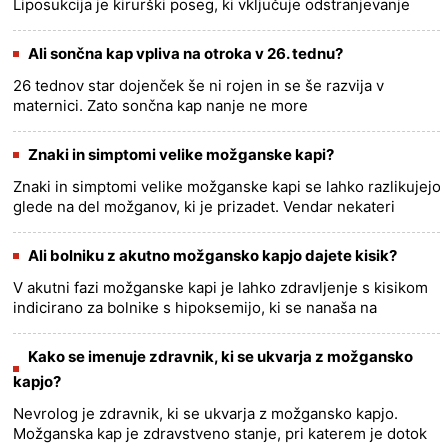
Liposukcija je kirurški poseg, ki vključuje odstranjevanje
maščobe iz telesa. To je lahko fizično zahteven postopek
i......
more >>
Ali sončna kap vpliva na otroka v 26. tednu?
26 tednov star dojenček še ni rojen in se še razvija v
maternici. Zato sončna kap nanje ne more
vplivati.......
more >>
Znaki in simptomi velike možganske kapi?
Znaki in simptomi velike možganske kapi se lahko razlikujejo
glede na del možganov, ki je prizadet. Vendar nekateri
pogosti znaki in simptomi vključujejo: - Nenadna šibkost ali
ot......
more >>
Ali bolniku z akutno možgansko kapjo dajete kisik?
V akutni fazi možganske kapi je lahko zdravljenje s kisikom
indicirano za bolnike s hipoksemijo, ki se nanaša na
zmanjšano raven kisika v krvnem obtoku. Hipoksemija se
lahko pojavi......
more >>
Kako se imenuje zdravnik, ki se ukvarja z možgansko
kapjo?
Nevrolog je zdravnik, ki se ukvarja z možgansko kapjo.
Možganska kap je zdravstveno stanje, pri katerem je dotok