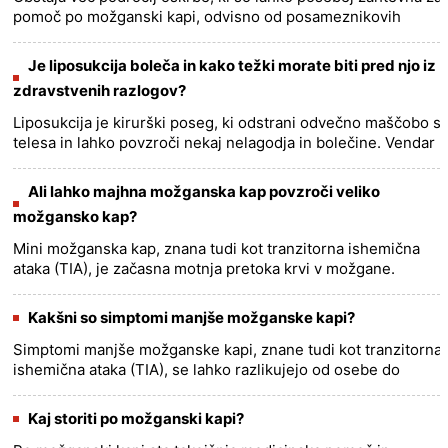
pomoč po možganski kapi, odvisno od posameznikovih
posebnih potreb in razpoložljivih sredstev. Nekatera najtežja
področ......
more >>
Je liposukcija boleča in kako težki morate biti pred njo iz
zdravstvenih razlogov?
Liposukcija je kirurški poseg, ki odstrani odvečno maščobo s
telesa in lahko povzroči nekaj nelagodja in bolečine. Vendar
se stopnja bolečine lahko razlikuje glede na več
dejavniko......
more >>
Ali lahko majhna možganska kap povzroči veliko
možgansko kap?
Mini možganska kap, znana tudi kot tranzitorna ishemična
ataka (TIA), je začasna motnja pretoka krvi v možgane.
Običajno traja nekaj minut in ne povzroči trajne poškodbe.
Vendar so......
more >>
Kakšni so simptomi manjše možganske kapi?
Simptomi manjše možganske kapi, znane tudi kot tranzitorna
ishemična ataka (TIA), se lahko razlikujejo od osebe do
osebe in lahko vključujejo: 1. Nenadna šibkost ali otrplost na
e......
more >>
Kaj storiti po možganski kapi?