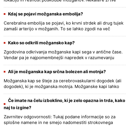
možganske kapi morda težko razumejo, kaj se dogaja okoli
njih, ali ko......
more >>
Kdaj se pojavi možganska embolija?
Cerebralna embolija se pojavi, ko krvni strdek ali drug tujek
zamaši arterijo v možganih. To se lahko zgodi na več
načinov: 1. Arterijska tromboza:krvni strdek lahko nastane v
art......
more >>
Kako so odkrili možgansko kap?
Zgodovina odkrivanja možganske kapi sega v antične čase.
Vendar pa je najpomembnejši napredek v razumevanju
možganske kapi prišlo v 19. in 20. stoletju. Tukaj je nekaj
ključnih mej......
more >>
Ali je možganska kap srčna bolezen ali motnja?
Možganska kap se šteje za cerebrovaskularni dogodek (ali
dogodek), ki je možganska motnja. Možganske kapi lahko
povzročijo srčne bolezni, kot je srčni infarkt, ki blokira pretok
kr......
more >>
Če imate na čelu izboklino, ki je zelo opazna in trda, kako
naj to izgine?
Zavrnitev odgovornosti: Tukaj podane informacije so za
splošne namene in ne smejo nadomestiti strokovnega