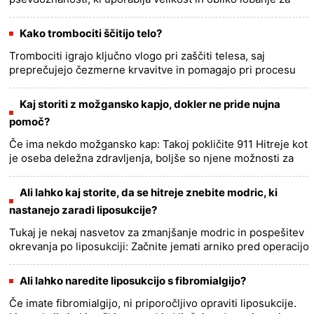
razumevanje človekovega značaja in sposobnosti. Čeprav za
frenologijo......
more >>
Kako trombociti ščitijo telo?
Trombociti igrajo ključno vlogo pri zaščiti telesa, saj
preprečujejo čezmerne krvavitve in pomagajo pri procesu
celjenja. Delujejo na več načinov za zaščito telesa: 1.
Hemostaza:T......
more >>
Kaj storiti z možgansko kapjo, dokler ne pride nujna
pomoč?
Če ima nekdo možgansko kap: Takoj pokličite 911 Hitreje kot
je oseba deležna zdravljenja, boljše so njene možnosti za
ozdravitev. Medtem ko čakate na pomoč: 1. Pomagajte
ose......
more >>
Ali lahko kaj storite, da se hitreje znebite modric, ki
nastanejo zaradi liposukcije?
Tukaj je nekaj nasvetov za zmanjšanje modric in pospešitev
okrevanja po liposukciji: Začnite jemati arniko pred operacijo
in po njej:jemljite dodatke arnike teden pred operacijo
i......
more >>
Ali lahko naredite liposukcijo s fibromialgijo?
Če imate fibromialgijo, ni priporočljivo opraviti liposukcije.