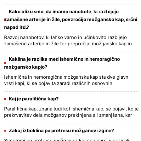
kap, zlasti na levi hemisferi možganov, lahko vpliva na
proce......
more >>
Kako blizu smo, da imamo nanobote, ki razbijejo
zamašene arterije in žile, povzročijo možgansko kap, srčni
napad itd.?
Razvoj nanobotov, ki lahko varno in učinkovito razbijejo
zamašene arterije in žile ter preprečijo možgansko kap in
srčni infarkt, je aktivno področje raziskav, vendar je še vedno
v......
more >>
Kakšna je razlika med ishemično in hemoragično
možgansko kapjo?
Ishemična in hemoragična možganska kap sta dve glavni
vrsti kapi, ki se pojavita zaradi različnih osnovnih
mehanizmov. Tu so ključne razlike med ishemično in
hemoragično možgansko ......
more >>
Kaj je paralitična kap?
Paralitična kap, znana tudi kot ishemična kap, se pojavi, ko je
prekrvavitev dela možganov prekinjena ali zmanjšana, kar
povzroči odmiranje možganskih celic. Izguba delovanja
možga......
more >>
Zakaj izboklina po pretresu možganov izgine?
Simptomi po pretresu možganov, kot so udarci v glavi ali