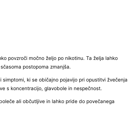
ko povzroči močno željo po nikotinu. Ta želja lahko
se sčasoma postopoma zmanjša.
 simptomi, ki se običajno pojavijo pri opustitvi žvečenja
ave s koncentracijo, glavobole in nespečnost.
boleče ali občutljive in lahko pride do povečanega