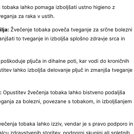
 tobaka lahko pomaga izboljšati ustno higieno z
eganja za raka v ustih.
lja:
Žvečenje tobaka poveča tveganje za srčne bolezni
šati to tveganje in izboljša splošno zdravje srca in
oškoduje pljuča in dihalne poti, kar vodi do kroničnih
stitev lahko izboljša delovanje pljuč in zmanjša tveganje
:
Opustitev žvečenja tobaka lahko bistveno podaljša
ganja za bolezni, povezane s tobakom, in izboljšanjem
ečenja tobaka lahko izziv, vendar je s pravo podporo in
lcu zdravstvenih storitev, podporni skupini ali spletnih