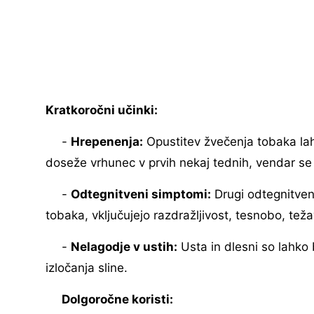
Kratkoročni učinki:
-
Hrepenenja:
Opustitev žvečenja tobaka lah
doseže vrhunec v prvih nekaj tednih, vendar 
-
Odtegnitveni simptomi:
Drugi odtegnitveni
tobaka, vključujejo razdražljivost, tesnobo, tež
-
Nelagodje v ustih:
Usta in dlesni so lahko 
izločanja sline.
Dolgoročne koristi: