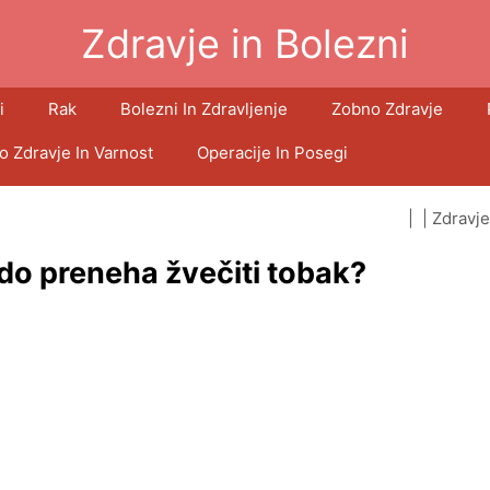
Zdravje in Bolezni
i
Rak
Bolezni In Zdravljenje
Zobno Zdravje
o Zdravje In Varnost
Operacije In Posegi
| |
Zdravje
kdo preneha žvečiti tobak?