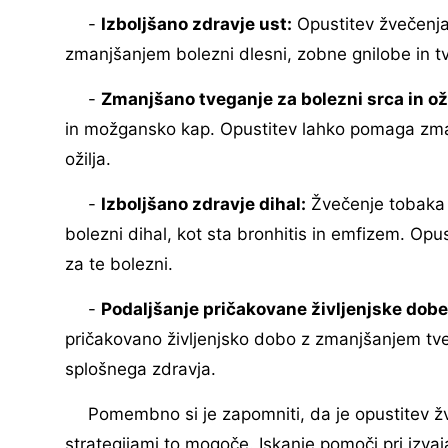
-
Izboljšano zdravje ust:
Opustitev žvečenja
zmanjšanjem bolezni dlesni, zobne gnilobe in tv
-
Zmanjšano tveganje za bolezni srca in oži
in možgansko kap. Opustitev lahko pomaga zmanj
ožilja.
-
Izboljšano zdravje dihal:
Žvečenje tobaka p
bolezni dihal, kot sta bronhitis in emfizem. Opu
za te bolezni.
-
Podaljšanje pričakovane življenjske dobe
pričakovano življenjsko dobo z zmanjšanjem tve
splošnega zdravja.
Pomembno si je zapomniti, da je opustitev žv
strategijami to mogoče. Iskanje pomoči pri izvaja