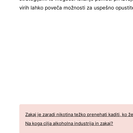
virih lahko poveča možnosti za uspešno opustit
Zakaj je zaradi nikotina težko prenehati kaditi, ko 
Na koga cilja alkoholna industrija in zakaj?